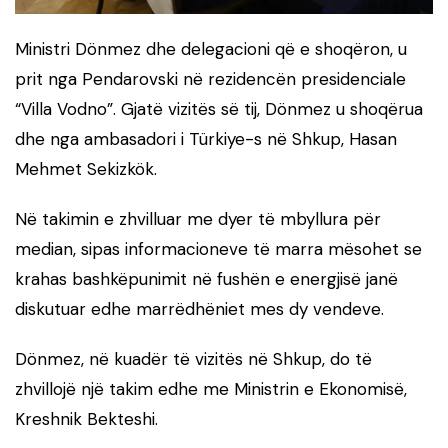
Ministri Dönmez dhe delegacioni që e shoqëron, u
prit nga Pendarovski në rezidencën presidenciale
“Villa Vodno”. Gjatë vizitës së tij, Dönmez u shoqërua
dhe nga ambasadori i Türkiye-s në Shkup, Hasan
Mehmet Sekizkök.
Në takimin e zhvilluar me dyer të mbyllura për
median, sipas informacioneve të marra mësohet se
krahas bashkëpunimit në fushën e energjisë janë
diskutuar edhe marrëdhëniet mes dy vendeve.
Dönmez, në kuadër të vizitës në Shkup, do të
zhvillojë një takim edhe me Ministrin e Ekonomisë,
Kreshnik Bekteshi.