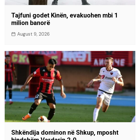
Tajfuni godet Kinën, evakuohen mbi 1
milion banorë
August 9, 2026
Shkëndija dominon në Shkup, mposht
bindshëm Vardarin 2-0