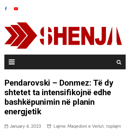
Skip
to
content
Pendarovski – Donmez: Të dy
shtetet ta intensifikojnë edhe
bashkëpunimin në planin
energjetik
January 4, 2023
Lajme
Maqedoni e Veriut
toplajm
,
,