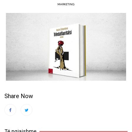
MARKETING
Share Now
Të ngjajshme