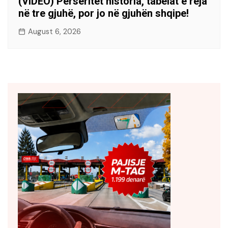
(VIDEO) Përsëritet historia, tabelat e reja
në tre gjuhë, por jo në gjuhën shqipe!
August 6, 2026