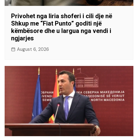
Privohet nga liria shoferi i cili dje në
Shkup me “Fiat Punto” goditi një
këmbësore dhe u largua nga vendi i
ngjarjes
August 6, 2026