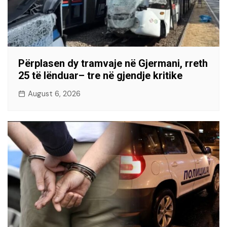
Përplasen dy tramvaje në Gjermani, rreth
25 të lënduar– tre në gjendje kritike
August 6, 2026