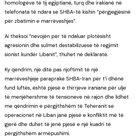
homologëve të tij egjiptianë, turq dhe irakianë në
telefonata të ndara se SHBA-të kishin “përgjegjësinë
për zbatimin e marrëveshjes”.
Ai theksoi “nevojën për të ndaluar plotësisht
agresionin dhe sulmet destabilizuese të regjimit
sionist kundër Libanit”, thuhet në deklaratë.
Ky qëndrim, një ditë pas njoftimit të një
marrëveshjeje paraprake SHBA-Iran për t’i dhënë
fund luftës, është pjesë e thirrjeve iraniane për ulje
të menjëhershme të tensioneve në rajon dhe lidhet
me qëndrimin e përgjithshëm të Teheranit se
operacionet në Liban janë pjesë e konfliktit më të
gjerë dhe duhet të jenë pjesë e një kuadri të
përgjithshëm armëpushimi.