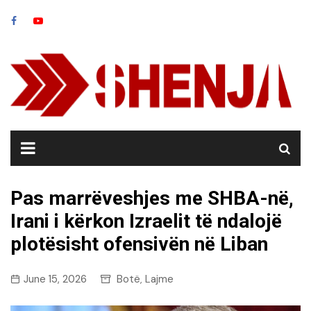
Skip
to
content
Pas marrëveshjes me SHBA-në,
Irani i kërkon Izraelit të ndalojë
plotësisht ofensivën në Liban
June 15, 2026
Botë
Lajme
,