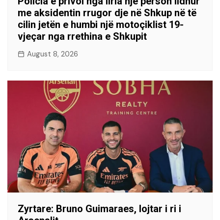
Policia e privoi nga liria një person lidhur
me aksidentin rrugor dje në Shkup në të
cilin jetën e humbi një motoçiklist 19-
vjeçar nga rrethina e Shkupit
August 8, 2026
​Zyrtare: Bruno Guimaraes, lojtar i ri i