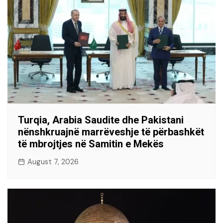
Turqia, Arabia Saudite dhe Pakistani
nënshkruajnë marrëveshje të përbashkët
të mbrojtjes në Samitin e Mekës
August 7, 2026