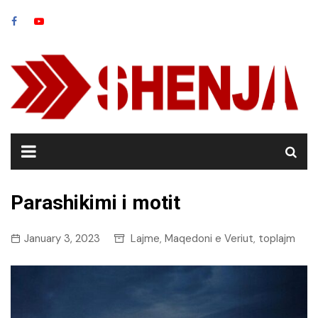
Skip
to
content
Parashikimi i motit
January 3, 2023
Lajme
Maqedoni e Veriut
toplajm
,
,