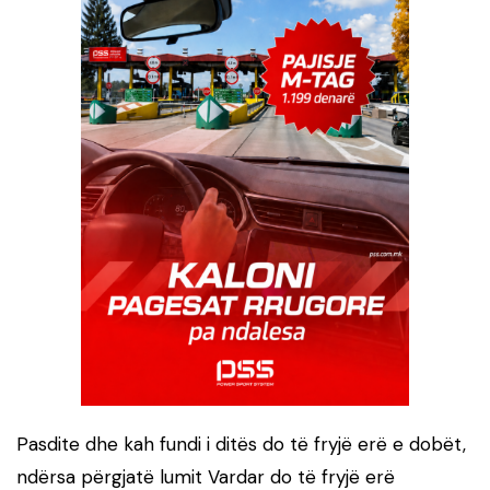
Pasdite dhe kah fundi i ditës do të fryjë erë e dobët,
ndërsa përgjatë lumit Vardar do të fryjë erë