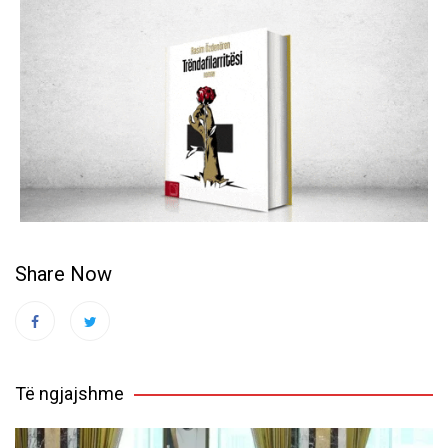
Share Now
Të ngjajshme