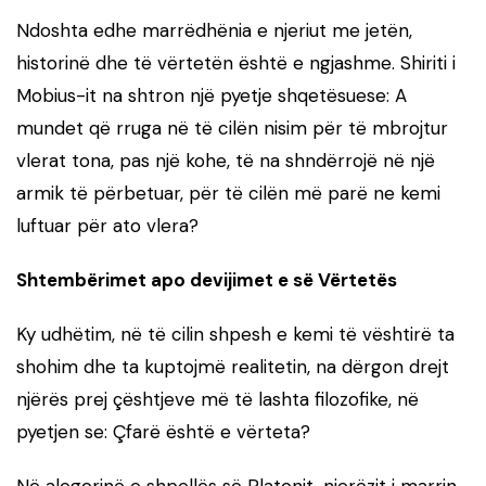
Ndoshta edhe marrëdhënia e njeriut me jetën,
historinë dhe të vërtetën është e ngjashme. Shiriti i
Mobius-it na shtron një pyetje shqetësuese: A
mundet që rruga në të cilën nisim për të mbrojtur
vlerat tona, pas një kohe, të na shndërrojë në një
armik të përbetuar, për të cilën më parë ne kemi
luftuar për ato vlera?
Shtembërimet apo devijimet e së Vërtetës
Ky udhëtim, në të cilin shpesh e kemi të vështirë ta
shohim dhe ta kuptojmë realitetin, na dërgon drejt
njërës prej çështjeve më të lashta filozofike, në
pyetjen se: Çfarë është e vërteta?