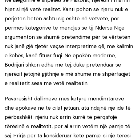
Në alegorinë e shpellës së Platonit, njerëzit i marrin
hijet si një vetë realitet. Kanti pohon se njeriu nuk e
përjeton botën ashtu siç është në vetvete, por
përmes kategorive të mendjes së tij. Ndërsa Niçe
argumenton se shumë pretendime për të vërtetën
nuk janë gjë tjetër veçse interpretime që, me kalimin
e kohës, kanë fituar fuqi. Në epokën moderne,
Bodrijari shkon edhe më tej, duke pretenduar se
njerëzit jetojnë gjithnjë e më shumë me shpërfaqjet
e realitetit sesa me vetë realitetin.
Pavarësisht dallimeve mes këtyre mendimtarëve
dhe epokave në të cilat jetuan, ata ndajnë një ide të
përbashkët: njeriu nuk arrin kurrë të përqafojë
tërësinë e realitetit, por ai arrin vetëm një pamje të
saj. Prirja për ta konsideruar këtë pamje, si një tërësi