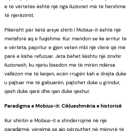
e të vërtetës është një nga iluzionet më të hershme
të njerëzimit.
Pikërisht për këtë arsye shiriti i Mobius-it është një
metaforë aq e fuqishme. Kur mendon se ke arritur te
e vërteta, papritur e gjen veten mbi një vlerë që më
parë e kishe refuzuar. Jeta bëhet kështu një zinxhir
iluzionesh, ku njeriu bisedon me të mirën ndërsa
vallëzon me të keqen, ecën rrugën kah e drejta duke
u pajtuar me të gabuarën, pajtohet duke u grindur,
qesh duke qarë dhe qan duke qeshur.
Paradigma e Mobius-it: Ciklueshmëria e historisë
Kur shiritin e Mobius-it e shndërrojmë në një
paradigmë, vërejmë se ajo përputhet në mënyrë të