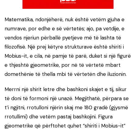
Matematika, ndonjëherë, nuk është vetëm gjuha e
numrave, por edhe e së vërtetës; ajo, pa vetdije, e
vendos njeriun përballë pyetjeve më të lashta të
filozofisë. Një prej këtyre strukturave është shiriti i
Mobius-it, e cila, në pamje të parë, duket si një figurë
e thjeshtë gjeometrike, por në të vërtetë mbart
domethënie të thella mbi të vërtetën dhe iluzionin.
Merrni një shirit letre dhe bashkoni skajet e tij, sikur
të doni të formoni një unazë. Megjithatë, përpara se
t’i ngjitni, rrotulloni njërin skaj me 180 gradë (gjysmë
rrotullimi) dhe vetëm pastaj bashkojini. Figura
gjeometrike që përftohet quhet “shiriti i Mobius-it”