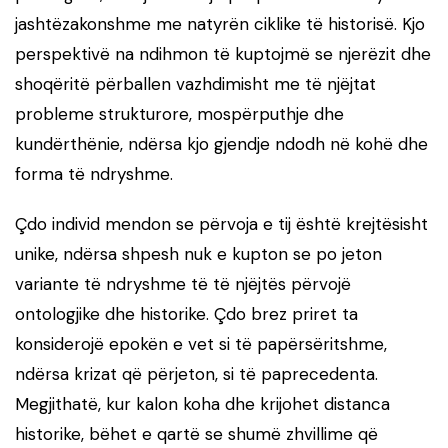
jashtëzakonshme me natyrën ciklike të historisë. Kjo
perspektivë na ndihmon të kuptojmë se njerëzit dhe
shoqëritë përballen vazhdimisht me të njëjtat
probleme strukturore, mospërputhje dhe
kundërthënie, ndërsa kjo gjendje ndodh në kohë dhe
forma të ndryshme.
Çdo individ mendon se përvoja e tij është krejtësisht
unike, ndërsa shpesh nuk e kupton se po jeton
variante të ndryshme të të njëjtës përvojë
ontologjike dhe historike. Çdo brez priret ta
konsiderojë epokën e vet si të papërsëritshme,
ndërsa krizat që përjeton, si të paprecedenta.
Megjithatë, kur kalon koha dhe krijohet distanca
historike, bëhet e qartë se shumë zhvillime që