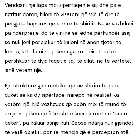
Vendosni një laps mbi sipërfaqen e saj dhe pa e
ngritur dorën, filloni të vizatoni një vijë të drejtë
përgjatë hapsirës qendrore të shiritit. Nëse vazhdoni
pa ndërprerje, do të vini re se, edhe përkundër asaj
se nuk jeni përpjekur të kaloni në anën tjetër të
letrës, ktheheni në pikën nga ku e nisët duke i
përshkuar të dyja faqet e saj, të cilat, në të vërtetë,
janë vetëm një.
Kjo strukturë gjeometrike, që në shikim të parë
duket se ka dy sipërfaqe, mirëpo në realitet ka
vetëm një. Një vëzhgues që ecën mbi të mund të
arrijë në pikën që fillimisht e konsideronte si “anën
tjetër”, pa kaluar asnjë kufi. Sepse ndarja nuk gjendet
te vetë objekti, por te mendja që e percepton atë.