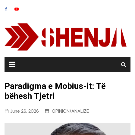
Skip
to
content
Paradigma e Mobius-it: Të
bëhesh Tjetri
June 26, 2026
OPINION/ANALIZË