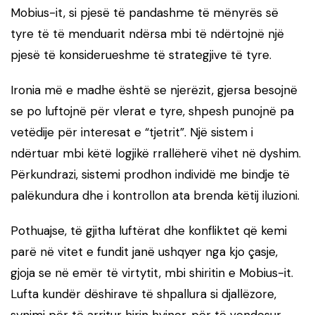
Mobius-it, si pjesë të pandashme të mënyrës së
tyre të të menduarit ndërsa mbi të ndërtojnë një
pjesë të konsiderueshme të strategjive të tyre.
Ironia më e madhe është se njerëzit, gjersa besojnë
se po luftojnë për vlerat e tyre, shpesh punojnë pa
vetëdije për interesat e “tjetrit”. Një sistem i
ndërtuar mbi këtë logjikë rrallëherë vihet në dyshim.
Përkundrazi, sistemi prodhon individë me bindje të
palëkundura dhe i kontrollon ata brenda këtij iluzioni.
Pothuajse, të gjitha luftërat dhe konfliktet që kemi
parë në vitet e fundit janë ushqyer nga kjo çasje,
gjoja se në emër të virtytit, mbi shiritin e Mobius-it.
Lufta kundër dëshirave të shpallura si djallëzore,