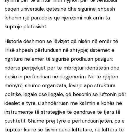
synimi për të arritur hirin hyjnor, për të vendosur
paqen universale, qetësinë dhe sigurinë, shpesh
fshehin një paradoks që njerëzimi nuk arrin ta
kuptojë plotësisht.
Historia dëshmon se lëvizjet që nisën në emër të
lirisë shpesh përfunduan në shtypje; sistemet e
ngritura në emër të sigurisë prodhuan pasiguri;
ndërsa përpjekjet për të mbrojtur identitetin dhe
besimin përfunduan në degjenerim. Në të njëjtën
mënyrë, shumë organizata, lëvizje apo struktura
politike, legale ose ilegale, që besonin se luftonin për
idealet e tyre, u shndërruan me kalimin e kohës në
instrumente të strategjive të qendrave të tjera të
pushtetit. Shumë prej tyre e përfunduan jetën, pa e
kuptuar kurrë se kishin qenë luftëtarë, në luftëra të