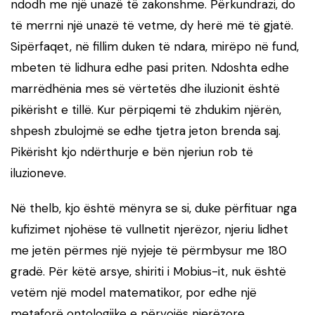
ndodh me një unazë të zakonshme. Përkundrazi, do
të merrni një unazë të vetme, dy herë më të gjatë.
Sipërfaqet, në fillim duken të ndara, mirëpo në fund,
mbeten të lidhura edhe pasi priten. Ndoshta edhe
marrëdhënia mes së vërtetës dhe iluzionit është
pikërisht e tillë. Kur përpiqemi të zhdukim njërën,
shpesh zbulojmë se edhe tjetra jeton brenda saj.
Pikërisht kjo ndërthurje e bën njeriun rob të
iluzioneve.
Në thelb, kjo është mënyra se si, duke përfituar nga
kufizimet njohëse të vullnetit njerëzor, njeriu lidhet
me jetën përmes një nyjeje të përmbysur me 180
gradë. Për këtë arsye, shiriti i Mobius-it, nuk është
vetëm një model matematikor, por edhe një
metaforë ontologjike e përvojës njerëzore.