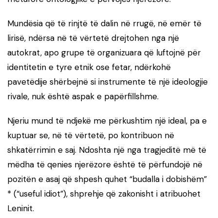
Mundësia që të rinjtë të dalin në rrugë, në emër të
lirisë, ndërsa në të vërtetë drejtohen nga një
autokrat, apo grupe të organizuara që luftojnë për
identitetin e tyre etnik ose fetar, ndërkohë
pavetëdije shërbejnë si instrumente të një ideologjie
rivale, nuk është aspak e papërfillshme.
Njeriu mund të ndjekë me përkushtim një ideal, pa e
kuptuar se, në të vërtetë, po kontribuon në
shkatërrimin e saj. Ndoshta një nga tragjeditë më të
mëdha të qenies njerëzore është të përfundojë në
pozitën e asaj që shpesh quhet “budalla i dobishëm”
* (“useful idiot”), shprehje që zakonisht i atribuohet
Leninit.