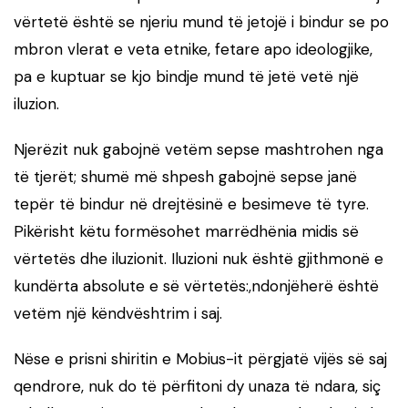
vërtetë është se njeriu mund të jetojë i bindur se po
mbron vlerat e veta etnike, fetare apo ideologjike,
pa e kuptuar se kjo bindje mund të jetë vetë një
iluzion.
Njerëzit nuk gabojnë vetëm sepse mashtrohen nga
të tjerët; shumë më shpesh gabojnë sepse janë
tepër të bindur në drejtësinë e besimeve të tyre.
Pikërisht këtu formësohet marrëdhënia midis së
vërtetës dhe iluzionit. Iluzioni nuk është gjithmonë e
kundërta absolute e së vërtetës:,ndonjëherë është
vetëm një këndvështrim i saj.
Nëse e prisni shiritin e Mobius-it përgjatë vijës së saj
qendrore, nuk do të përfitoni dy unaza të ndara, siç