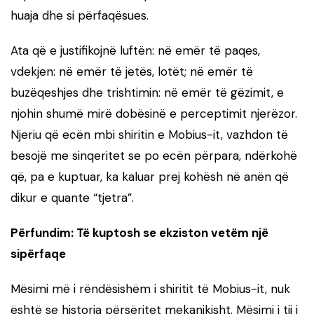
huaja dhe si përfaqësues.
Ata që e justifikojnë luftën: në emër të paqes,
vdekjen: në emër të jetës, lotët; në emër të
buzëqeshjes dhe trishtimin: në emër të gëzimit, e
njohin shumë mirë dobësinë e perceptimit njerëzor.
Njeriu që ecën mbi shiritin e Mobius-it, vazhdon të
besojë me sinqeritet se po ecën përpara, ndërkohë
që, pa e kuptuar, ka kaluar prej kohësh në anën që
dikur e quante “tjetra”.
Përfundim: Të kuptosh se ekziston vetëm një
sipërfaqe
Mësimi më i rëndësishëm i shiritit të Mobius-it, nuk
është se historia përsëritet mekanikisht. Mësimi i tij i