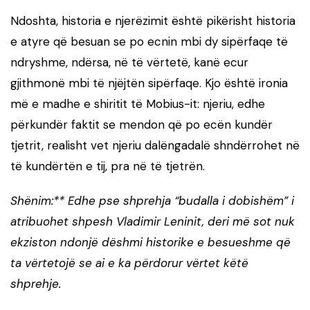
Ndoshta, historia e njerëzimit është pikërisht historia
e atyre që besuan se po ecnin mbi dy sipërfaqe të
ndryshme, ndërsa, në të vërtetë, kanë ecur
gjithmonë mbi të njëjtën sipërfaqe. Kjo është ironia
më e madhe e shiritit të Mobius-it: njeriu, edhe
përkundër faktit se mendon që po ecën kundër
tjetrit, realisht vet njeriu dalëngadalë shndërrohet në
të kundërtën e tij, pra në të tjetrën.
Shënim:** Edhe pse shprehja “budalla i dobishëm” i
atribuohet shpesh Vladimir Leninit, deri më sot nuk
ekziston ndonjë dëshmi historike e besueshme që
ta vërtetojë se ai e ka përdorur vërtet këtë
shprehje.