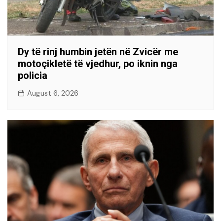
Dy të rinj humbin jetën në Zvicër me
motoçikletë të vjedhur, po iknin nga
policia
August 6, 2026