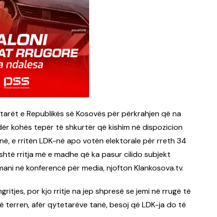
tetarët e Republikës së Kosovës për përkrahjen që na
dër kohës tepër të shkurtër që kishim në dispozicion
në, e rritën LDK-në apo votën elektorale për rreth 34
shtë rritja më e madhe që ka pasur cilido subjekt
smani në konferencë për media, njofton Klankosova.tv.
gritjes, por kjo rritje na jep shpresë se jemi në rrugë të
terren, afër qytetarëve tanë, besoj që LDK-ja do të