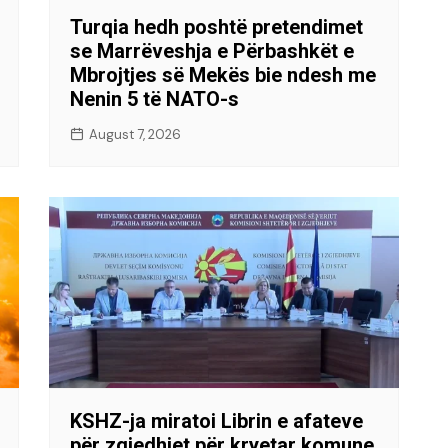
Turqia hedh poshtë pretendimet
se Marrëveshja e Përbashkët e
Mbrojtjes së Mekës bie ndesh me
Nenin 5 të NATO-s
August 7, 2026
KSHZ-ja miratoi Librin e afateve
për zgjedhjet për kryetar komune