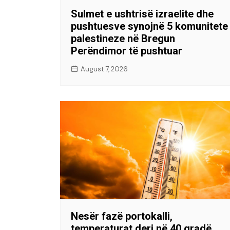
Sulmet e ushtrisë izraelite dhe
pushtuesve synojnë 5 komunitete
palestineze në Bregun
Perëndimor të pushtuar
August 7, 2026
Nesër fazë portokalli,
temperaturat deri në 40 gradë