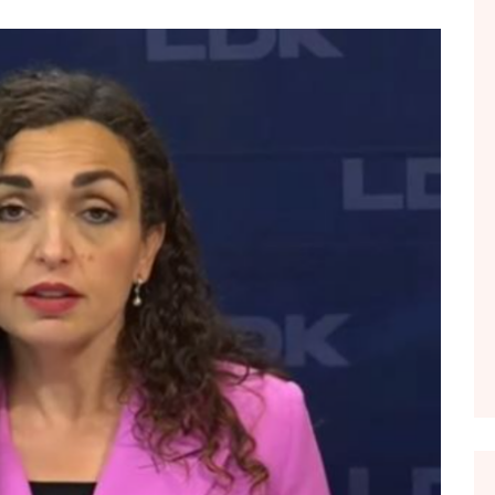
FOL POPULL
GJURMË
INTERVISTA EMISION
KONAKU
KU E KISHIM FJALEN
LIGJERATE FETARE
PARADITE ME NE
PIKËPAMJE
RECETA E DITES
RELAKS
RETRO JAVORE