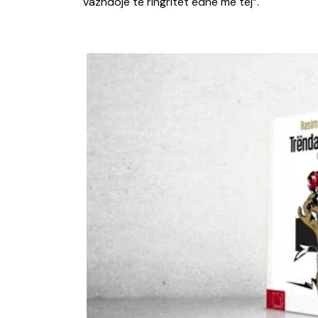
vazhdojë të ringritet edhe më tej”.