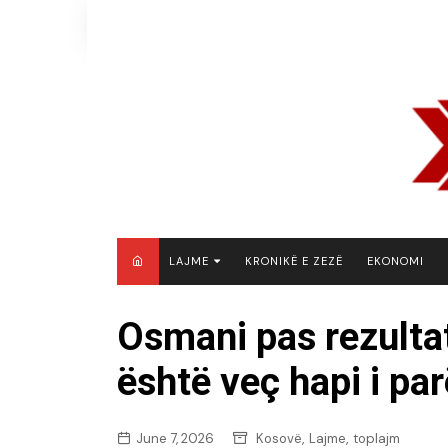
Skip
to
content
LAJME
KRONIKË E ZEZË
EKONOMI
MAQEDONI E VERIUT
Osmani pas rezulta
KOSOVË
është veç hapi i par
SHQIPËRI
RAJON
BOTË
,
,
June 7, 2026
Kosovë
Lajme
toplajm