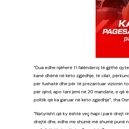
“Dua edhe njëherë t’i falënderoj të gjithë qy
kanë dhënë në këto zgjedhje, të cilat, përkun
për fushatë dhe për të prezantuar vizionin to
për qind, apo tani jemi në 20 mandate, e që ë
politik që ka garuar në këto zgjedhje”, tha O
“Natyrisht që ky është veç hapi i parë drejt rin
drejtë dhe, edhe me shumë më shumë punë në 