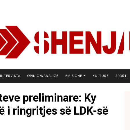
INTERVISTA
OPINION/ANALIZË
EMISIONE
KULTURË
SPORT
ARENA
teve preliminare: Ky
BOTA NE FOKUS
ë i ringritjes së LDK-së
EKONOMIKS
EMISION DEBATIV
FJALA