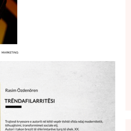
FOL POPULL
GJURMË
INTERVISTA EMISION
KONAKU
KU E KISHIM FJALEN
MARKETING
LIGJERATE FETARE
PARADITE ME NE
PIKËPAMJE
RECETA E DITES
RELAKS
RETRO JAVORE