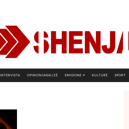
INTERVISTA
OPINION/ANALIZË
EMISIONE
KULTURË
SPORT
ARENA
BOTA NE FOKUS
EKONOMIKS
EMISION DEBATIV
FJALA