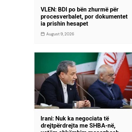
VLEN: BDI po bën zhurmë për
procesverbalet, por dokumentet
ia prishin hesapet
August 9, 2026
Irani: Nuk ka negociata të
drejtpërdrejta me SHBA-në,