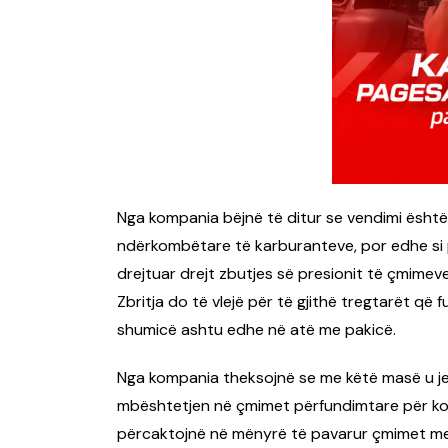
Nga kompania bëjnë të ditur se vendimi është 
ndërkombëtare të karburanteve, por edhe si 
drejtuar drejt zbutjes së presionit të çmime
Zbritja do të vlejë për të gjithë tregtarët q
shumicë ashtu edhe në atë me pakicë.
Nga kompania theksojnë se me këtë masë u j
mbështetjen në çmimet përfundimtare për ko
përcaktojnë në mënyrë të pavarur çmimet me 