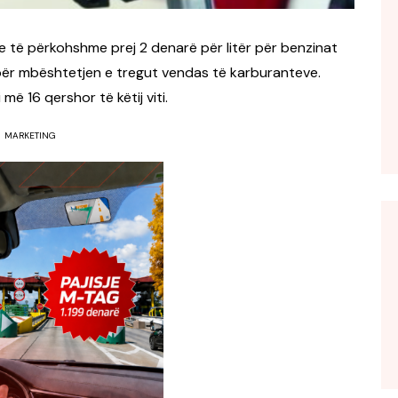
e të përkohshme prej 2 denarë për litër për benzinat
për mbështetjen e tregut vendas të karburanteve.
ë 16 qershor të këtij viti.
MARKETING