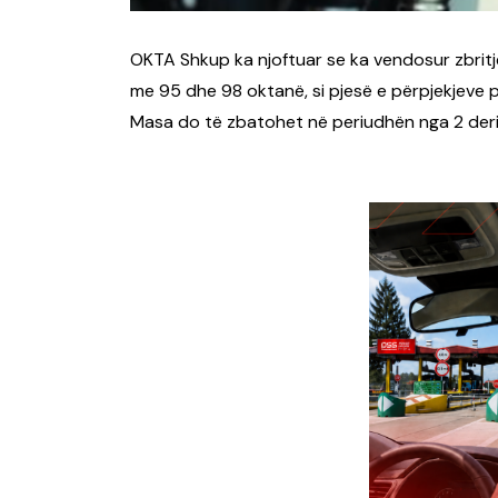
OKTA Shkup ka njoftuar se ka vendosur zbritj
me 95 dhe 98 oktanë, si pjesë e përpjekjeve 
Masa do të zbatohet në periudhën nga 2 deri m