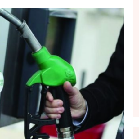
FOL POPULL
GJURMË
INTERVISTA EMISION
KONAKU
KU E KISHIM FJALEN
LIGJERATE FETARE
PARADITE ME NE
PIKËPAMJE
RECETA E DITES
RELAKS
RETRO JAVORE