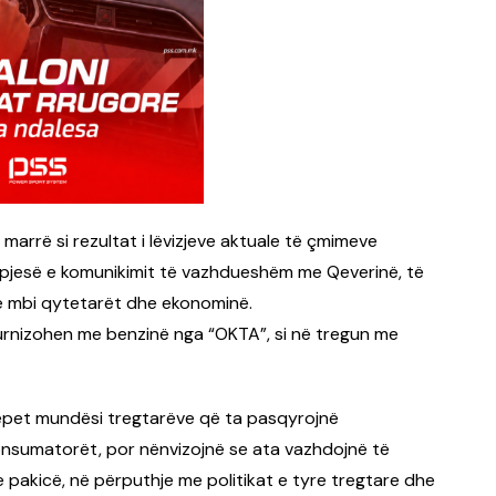
marrë si rezultat i lëvizjeve aktuale të çmimeve
pjesë e komunikimit të vazhdueshëm me Qeverinë, të
ve mbi qytetarët dhe ekonominë.
ë furnizohen me benzinë nga “OKTA”, si në tregun me
epet mundësi tregtarëve që ta pasqyrojnë
nsumatorët, por nënvizojnë se ata vazhdojnë të
pakicë, në përputhje me politikat e tyre tregtare dhe