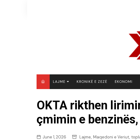
Skip
to
content
LAJME
KRONIKË E ZEZË
EKONOMI
MAQEDONI E VERIUT
OKTA rikthen lirimi
KOSOVË
çmimin e benzinës, 
SHQIPËRI
RAJON
BOTË
,
,
June 1, 2026
Lajme
Maqedoni e Veriut
topl