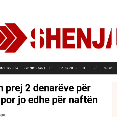
INTERVISTA
OPINION/ANALIZË
EMISIONE
KULTURË
SPORT
ARENA
n prej 2 denarëve për
BOTA NE FOKUS
por jo edhe për naftën
EKONOMIKS
EMISION DEBATIV
FJALA
ajm