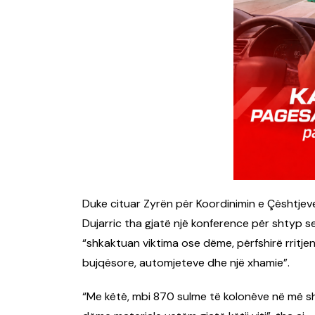
Duke cituar Zyrën për Koordinimin e Çështje
Dujarric tha gjatë një konference për shtyp se 
“shkaktuan viktima ose dëme, përfshirë rritje
bujqësore, automjeteve dhe një xhamie”.
“Me këtë, mbi 870 sulme të kolonëve në më 