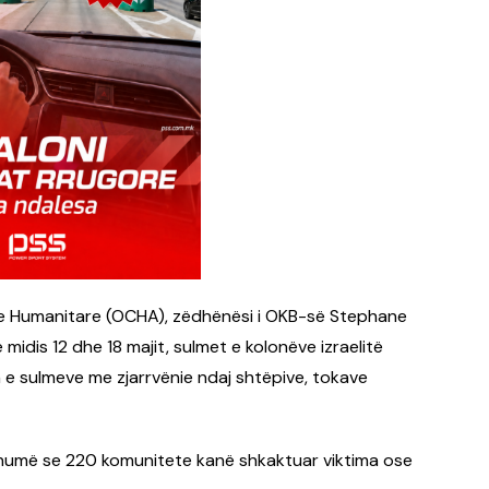
ve Humanitare (OCHA), zëdhënësi i OKB-së Stephane
midis 12 dhe 18 majit, sulmet e kolonëve izraelitë
n e sulmeve me zjarrvënie ndaj shtëpive, tokave
shumë se 220 komunitete kanë shkaktuar viktima ose