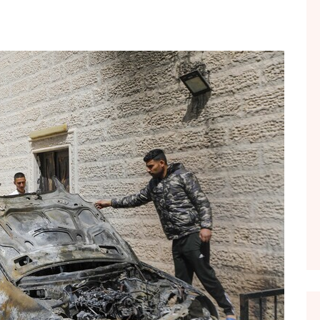
FOL POPULL
GJURMË
INTERVISTA EMISION
KONAKU
KU E KISHIM FJALEN
LIGJERATE FETARE
PARADITE ME NE
PIKËPAMJE
RECETA E DITES
RELAKS
RETRO JAVORE