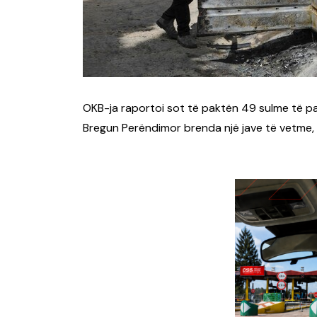
OKB-ja raportoi sot të paktën 49 sulme të pal
Bregun Perëndimor brenda një jave të vetme