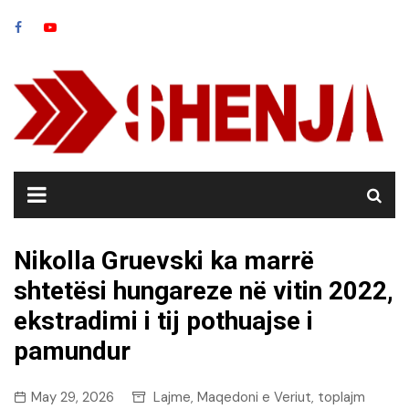
Skip
to
content
Nikolla Gruevski ka marrë
shtetësi hungareze në vitin 2022,
ekstradimi i tij pothuajse i
pamundur
May 29, 2026
Lajme
Maqedoni e Veriut
toplajm
,
,