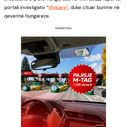
portali investigativ “
VSquare”
, duke cituar burime në
qeverinë hungareze.
MARKETING