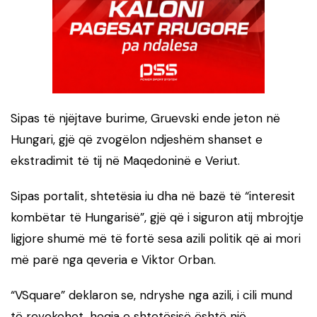
Sipas të njëjtave burime, Gruevski ende jeton në
Hungari, gjë që zvogëlon ndjeshëm shanset e
ekstradimit të tij në Maqedoninë e Veriut.
Sipas portalit, shtetësia iu dha në bazë të “interesit
kombëtar të Hungarisë”, gjë që i siguron atij mbrojtje
ligjore shumë më të fortë sesa azili politik që ai mori
më parë nga qeveria e Viktor Orban.
“VSquare” deklaron se, ndryshe nga azili, i cili mund
të revokohet, heqja e shtetësisë është një