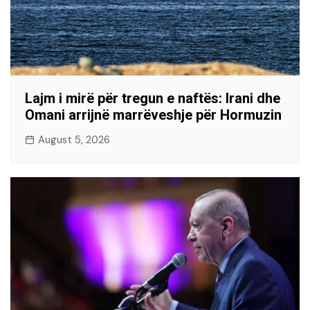
Lajm i mirë për tregun e naftës: Irani dhe
Omani arrijnë marrëveshje për Hormuzin
August 5, 2026