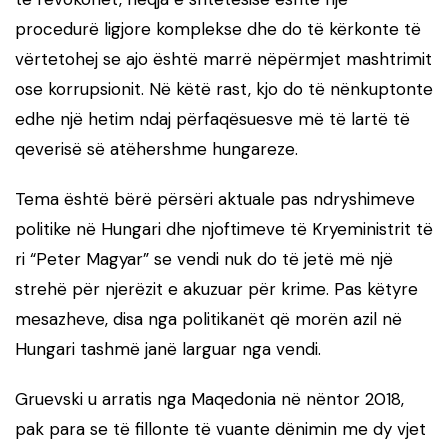
procedurë ligjore komplekse dhe do të kërkonte të
vërtetohej se ajo është marrë nëpërmjet mashtrimit
ose korrupsionit. Në këtë rast, kjo do të nënkuptonte
edhe një hetim ndaj përfaqësuesve më të lartë të
qeverisë së atëhershme hungareze.
Tema është bërë përsëri aktuale pas ndryshimeve
politike në Hungari dhe njoftimeve të Kryeministrit të
ri “Peter Magyar” se vendi nuk do të jetë më një
strehë për njerëzit e akuzuar për krime. Pas këtyre
mesazheve, disa nga politikanët që morën azil në
Hungari tashmë janë larguar nga vendi.
Gruevski u arratis nga Maqedonia në nëntor 2018,
pak para se të fillonte të vuante dënimin me dy vjet