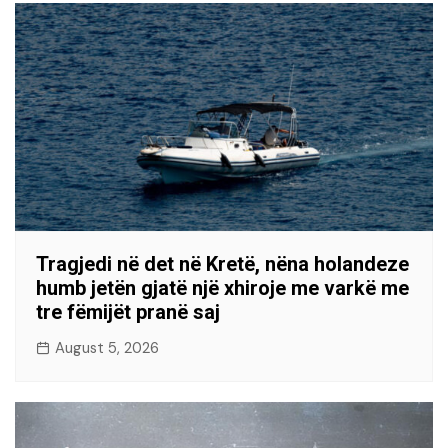
Tragjedi në det në Kretë, nëna holandeze
humb jetën gjatë një xhiroje me varkë me
tre fëmijët pranë saj
August 5, 2026