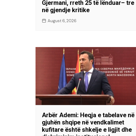
Gjermani, rreth 25 të lënduar– tre
në gjendje kritike
August 6, 2026
Arbër Ademi: Heqja e tabelave në
gjuhën shqipe në vendkalimet
kufitare është shkelje e ligjit dhe