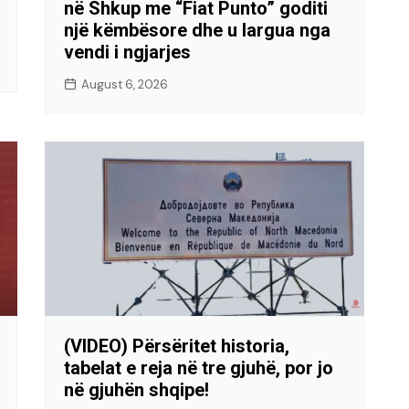
në Shkup me “Fiat Punto” goditi
një këmbësore dhe u largua nga
vendi i ngjarjes
August 6, 2026
(VIDEO) Përsëritet historia,
tabelat e reja në tre gjuhë, por jo
në gjuhën shqipe!