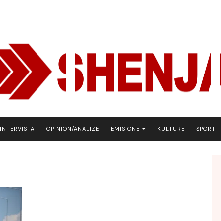
INTERVISTA
OPINION/ANALIZË
EMISIONE
KULTURË
SPORT
ARENA
BOTA NE FOKUS
EKONOMIKS
EMISION DEBATIV
FJALA