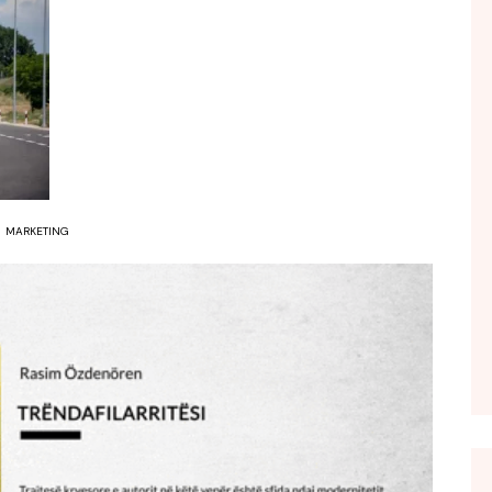
FOL POPULL
GJURMË
INTERVISTA EMISION
KONAKU
KU E KISHIM FJALEN
LIGJERATE FETARE
MARKETING
PARADITE ME NE
PIKËPAMJE
RECETA E DITES
RELAKS
RETRO JAVORE