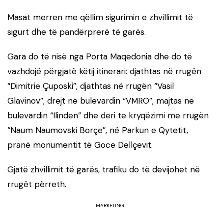
Masat merren me qëllim sigurimin e zhvillimit të
sigurt dhe të pandërprerë të garës.
Gara do të nisë nga Porta Maqedonia dhe do të
vazhdojë përgjatë këtij itinerari: djathtas në rrugën
“Dimitrie Çuposki”, djathtas në rrugën “Vasil
Glavinov”, drejt në bulevardin “VMRO”, majtas në
bulevardin “Ilinden” dhe deri te kryqëzimi me rrugën
“Naum Naumovski Borçe”, në Parkun e Qytetit,
pranë monumentit të Goce Dellçevit.
Gjatë zhvillimit të garës, trafiku do të devijohet në
rrugët përreth.
MARKETING