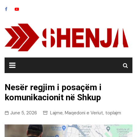
Skip
to
content
Nesër regjim i posaçëm i
komunikacionit në Shkup
June 5, 2026
Lajme
Maqedoni e Veriut
toplajm
,
,