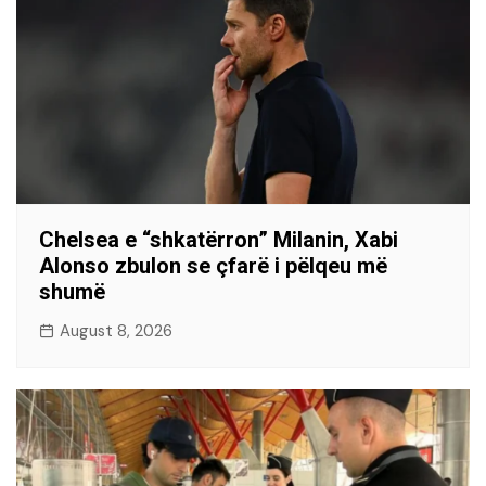
Chelsea e “shkatërron” Milanin, Xabi
Alonso zbulon se çfarë i pëlqeu më
shumë
August 8, 2026