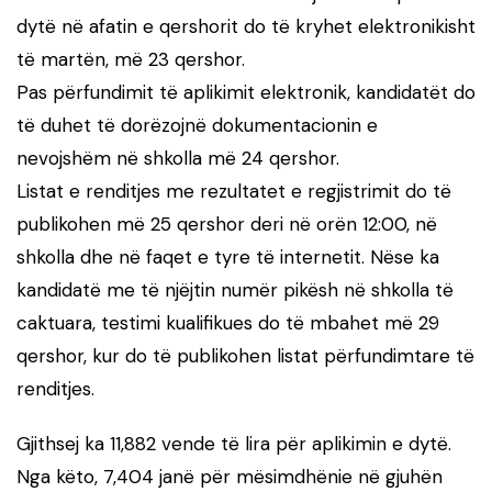
dytë në afatin e qershorit do të kryhet elektronikisht
të martën, më 23 qershor.
Pas përfundimit të aplikimit elektronik, kandidatët do
të duhet të dorëzojnë dokumentacionin e
nevojshëm në shkolla më 24 qershor.
Listat e renditjes me rezultatet e regjistrimit do të
publikohen më 25 qershor deri në orën 12:00, në
shkolla dhe në faqet e tyre të internetit. Nëse ka
kandidatë me të njëjtin numër pikësh në shkolla të
caktuara, testimi kualifikues do të mbahet më 29
qershor, kur do të publikohen listat përfundimtare të
renditjes.
Gjithsej ka 11,882 vende të lira për aplikimin e dytë.
Nga këto, 7,404 janë për mësimdhënie në gjuhën