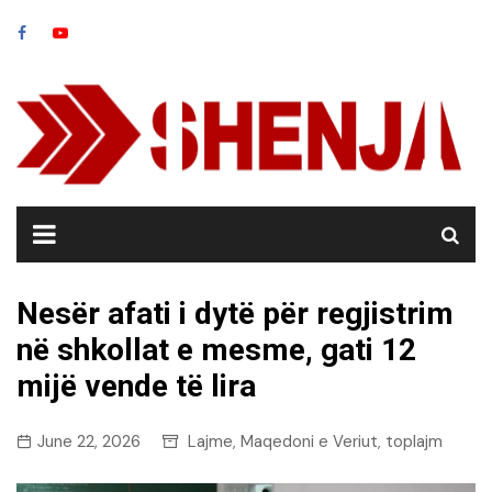
Skip
to
content
Nesër afati i dytë për regjistrim
në shkollat e mesme, gati 12
mijë vende të lira
June 22, 2026
Lajme
Maqedoni e Veriut
toplajm
,
,