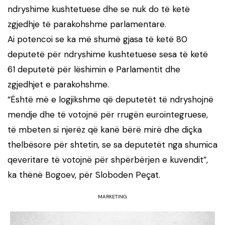
ndryshime kushtetuese dhe se nuk do të ketë
zgjedhje të parakohshme parlamentare.
Ai potencoi se ka më shumë gjasa të ketë 80
deputetë për ndryshime kushtetuese sesa të ketë
61 deputetë për lëshimin e Parlamentit dhe
zgjedhjet e parakohshme.
“Është më e logjikshme që deputetët të ndryshojnë
mendje dhe të votojnë për rrugën eurointegruese,
të mbeten si njerëz që kanë bërë mirë dhe diçka
thelbësore për shtetin, se sa deputetët nga shumica
qeveritare të votojnë për shpërbërjen e kuvendit”,
ka thënë Bogoev, për Sloboden Peçat.
MARKETING