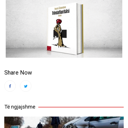
Share Now
Të ngjajshme