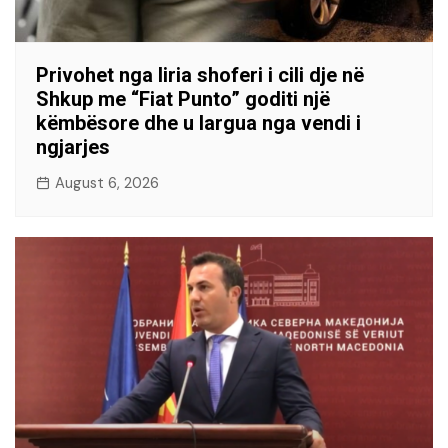
Privohet nga liria shoferi i cili dje në
Shkup me “Fiat Punto” goditi një
këmbësore dhe u largua nga vendi i
ngjarjes
August 6, 2026