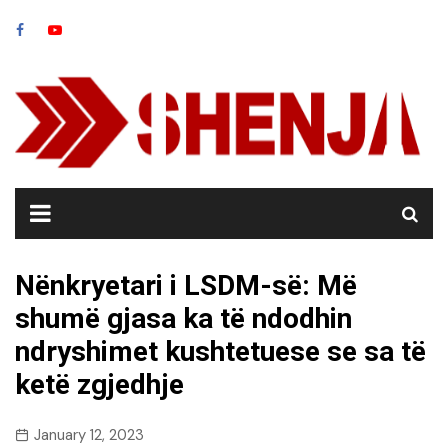
Skip
to
content
Nënkryetari i LSDM-së: Më
shumë gjasa ka të ndodhin
ndryshimet kushtetuese se sa të
ketë zgjedhje
January 12, 2023