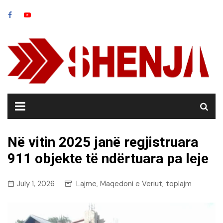
Skip
to
content
Në vitin 2025 janë regjistruara
911 objekte të ndërtuara pa leje
July 1, 2026
Lajme
Maqedoni e Veriut
toplajm
,
,