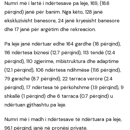
Numri më i lartë i ndërtesave pa leje, 169, (18.6
përqind) janë për banim. Nga këto, 128 janë
ekskluzivisht banesore, 24 janë kryesisht banesore
dhe 17 janë për argëtim dhe rekreacion.
Pa leje janë ndërtuar edhe 164 gardhe (18 përqind),
116 ndërtesa biznesi (12.7 përqind), 113 tendë (12.4
përqind), 110 zgjerime, mbistruktura dhe adaptime
(12.1 përqind), 106 ndërtesa ndihmëse (11.6 përqind),
79 garazhe (8.7 përqind), 22 tarraca verore (2.4
përqind), 17 ndërtesa të përkohshme (1.9 përqind), 9
shkallë (1 përqind) dhe 6 tarraca (0.7 përqind) u
ndërtuan gjithashtu pa leje.
Numri më i madh i ndërtesave të ndërtuara pa leje,
96.1 përqind, janë në pronësi private.