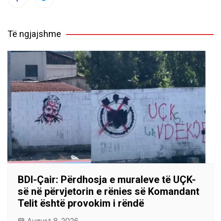
Të ngjajshme
BDI-Çair: Përdhosja e muraleve të UÇK-
së në përvjetorin e rënies së Komandant
Telit është provokim i rëndë