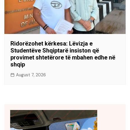
Ridorëzohet kërkesa: Lëvizja e
Studentëve Shqiptarë insiston që
provimet shtetërore të mbahen edhe në
shqip
August 7, 2026