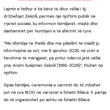
Lajmin e hidhur e ka bërë të ditur vëllai i tij,
dr.Shefqet Zekolli, përmes një njoftimi publik në
rrjetet sociale, ku informon familjarët, miqtë dhe
dashamirët për humbjen e të afërmit të tyre.
“Me dhimbje të thellë dhe me pikëllim të madh ju
informojmë se sot, më 8 qershor 2026, në orët e
hershme të mëngjesit, pa pritur ndërroi jetë vëllai
ynë, Arsim Sulejman Zekolli (1966-2026)”, thuhet në
njoftim.
Sipas familjes, ceremonia e varrimit do të mbahet
sot në ora 18:00 në varrezat e fshatit Bllacë. E pamja
do të organizohet po ashtu në fshatin Bllacë.