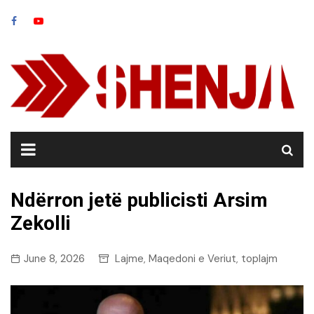
Skip
to
content
Ndërron jetë publicisti Arsim
Zekolli
June 8, 2026
Lajme
Maqedoni e Veriut
toplajm
,
,