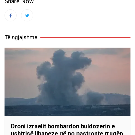
Share Now
Të ngjajshme
Droni izraelit bombardon buldozerin e
ushtrisë libaneze që po pastronte rrugën