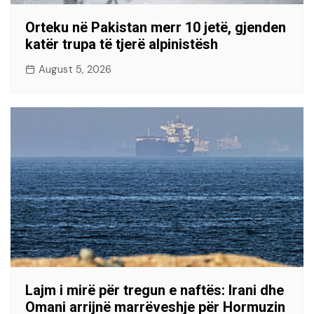
Orteku në Pakistan merr 10 jetë, gjenden
katër trupa të tjerë alpinistësh
August 5, 2026
Lajm i mirë për tregun e naftës: Irani dhe
Omani arrijnë marrëveshje për Hormuzin