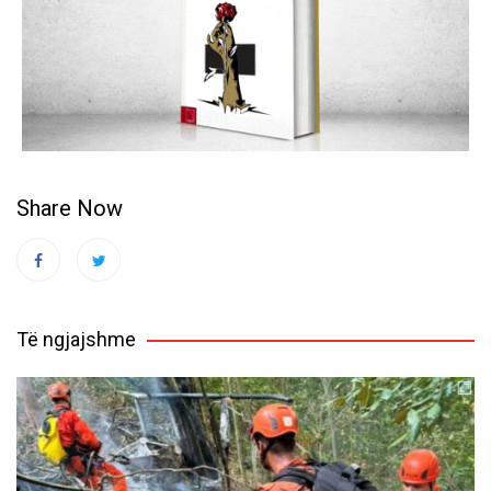
Share Now
Të ngjajshme