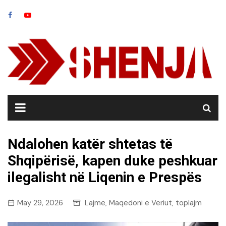
Skip
to
content
Ndalohen katër shtetas të
Shqipërisë, kapen duke peshkuar
ilegalisht në Liqenin e Prespës
May 29, 2026
Lajme
Maqedoni e Veriut
toplajm
,
,