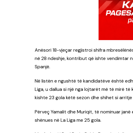
Anësori 18-vjeçar regjistroi shifra mbresëlënë
në 28 ndeshje, kontribut që ishte vendimtar në 
Spanjë.
Në listën e ngushtë të kandidatëve është edhe 
Liga, u dallua si një nga lojtarët më të mirë të
kishte 23 gola këtë sezon dhe shihet si arritj
Përveç Yamalit dhe Muriqit, të nominuar janë e
shënues në La Liga me 25 gola.