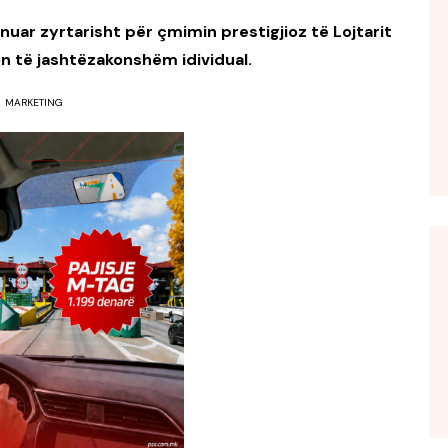
uar zyrtarisht për çmimin prestigjioz të Lojtarit
ion të jashtëzakonshëm idividual.
MARKETING