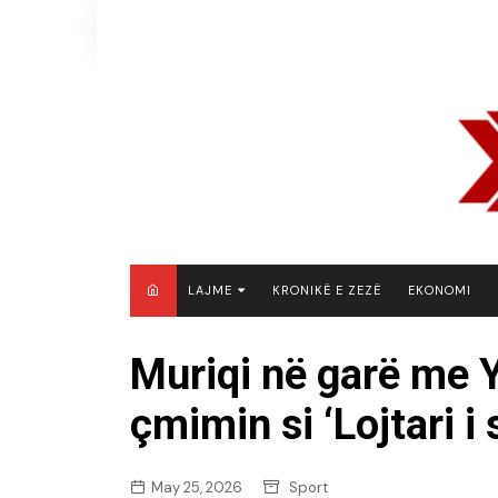
Skip
to
content
LAJME
KRONIKË E ZEZË
EKONOMI
MAQEDONI E VERIUT
Muriqi në garë me
KOSOVË
çmimin si ‘Lojtari i
SHQIPËRI
RAJON
BOTË
May 25, 2026
Sport