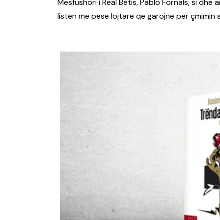
Mesfushori i Real Betis, Pablo Fornals, si dhe a
listën me pesë lojtarë që garojnë për çmimin 