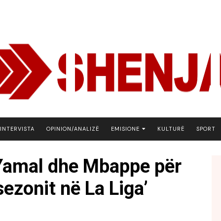
INTERVISTA
OPINION/ANALIZË
EMISIONE
KULTURË
SPORT
ARENA
 Yamal dhe Mbappe për
BOTA NE FOKUS
 sezonit në La Liga’
EKONOMIKS
EMISION DEBATIV
FJALA