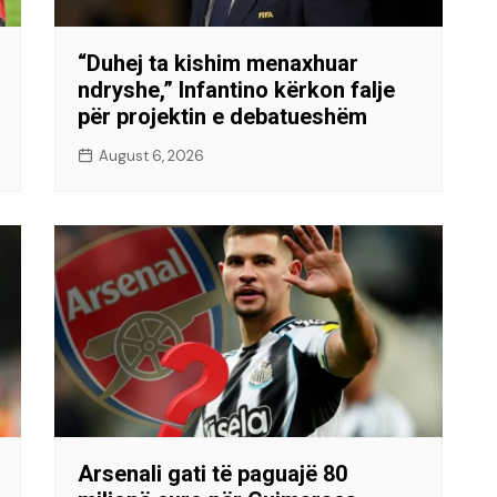
“Duhej ta kishim menaxhuar
ndryshe,” Infantino kërkon falje
për projektin e debatueshëm
August 6, 2026
Arsenali gati të paguajë 80