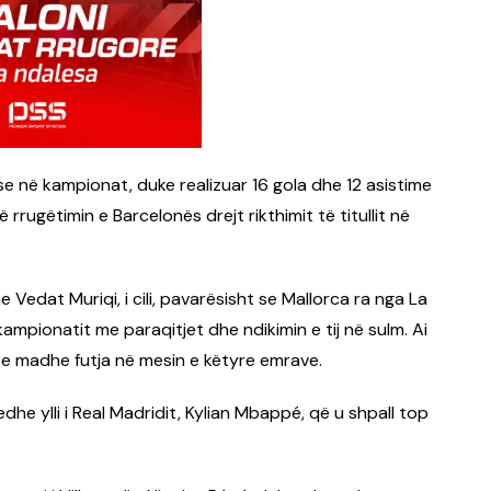
se në kampionat, duke realizuar 16 gola dhe 12 asistime
rrugëtimin e Barcelonës drejt rikthimit të titullit në
Vedat Muriqi, i cili, pavarësisht se Mallorca ra nga La
 kampionatit me paraqitjet dhe ndikimin e tij në sulm. Ai
e e madhe futja në mesin e këtyre emrave.
dhe ylli i Real Madridit, Kylian Mbappé, që u shpall top