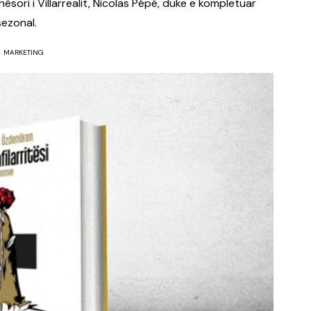
nësori i Villarrealit, Nicolas Pépé, duke e kompletuar
sezonal.
MARKETING