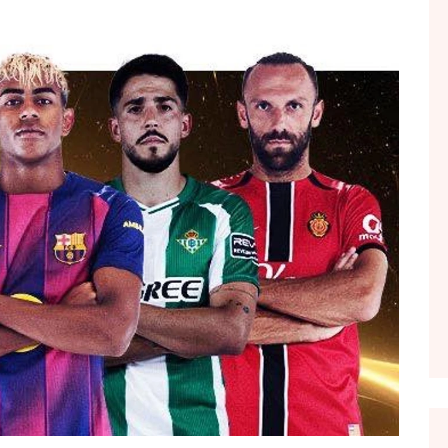
FOL POPULL
GJURMË
INTERVISTA EMISION
KONAKU
KU E KISHIM FJALEN
LIGJERATE FETARE
PARADITE ME NE
PIKËPAMJE
RECETA E DITES
RELAKS
RETRO JAVORE