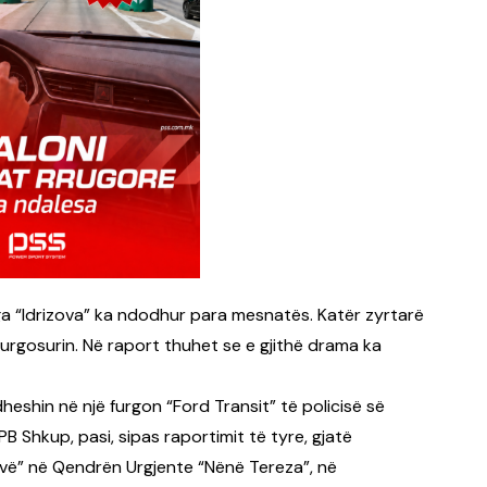
ga “Idrizova” ka ndodhur para mesnatës. Katër zyrtarë
urgosurin. Në raport thuhet se e gjithë drama ka
dheshin në një furgon “Ford Transit” të policisë së
B Shkup, pasi, sipas raportimit të tyre, gjatë
izovë” në Qendrën Urgjente “Nënë Tereza”, në