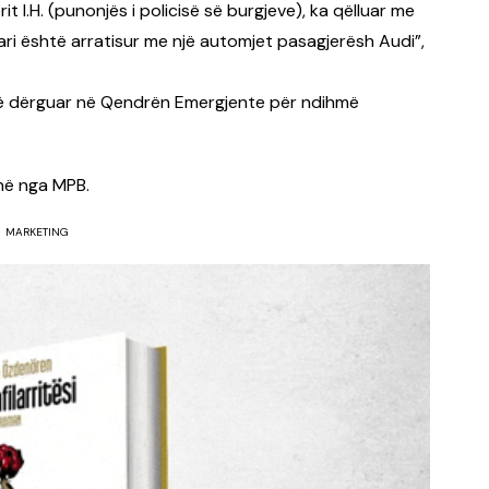
t I.H. (punonjës i policisë së burgjeve), ka qëlluar me
uari është arratisur me një automjet pasagjerësh Audi”,
shtë dërguar në Qendrën Emergjente për ndihmë
në nga MPB.
MARKETING