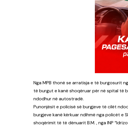
Nga MPB thonë se arratisja e të burgosurit n
të burgut e kanë shoqëruar për në spital të b
ndodhur në autostradë.
Punonjësit e policisë së burgjeve të cilët ndo
burgjeve kanë kërkuar ndihmë nga policët e SP
shoqërimit të të dënuarit B.M. , nga INP “Idr