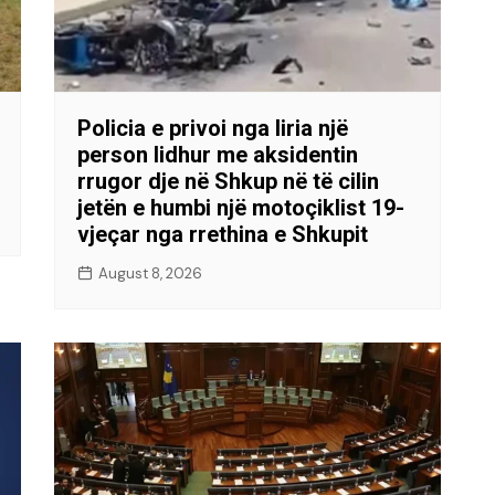
Policia e privoi nga liria një
person lidhur me aksidentin
rrugor dje në Shkup në të cilin
jetën e humbi një motoçiklist 19-
vjeçar nga rrethina e Shkupit
August 8, 2026