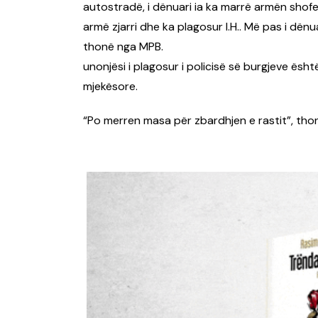
autostradë, i dënuari ia ka marrë armën shoferi
armë zjarri dhe ka plagosur I.H.. Më pas i dën
thonë nga MPB.
unonjësi i plagosur i policisë së burgjeve ë
mjekësore.
“Po merren masa për zbardhjen e rastit”, tho