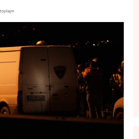
FOL POPULL
toplajm
GJURMË
INTERVISTA EMISION
KONAKU
KU E KISHIM FJALEN
LIGJERATE FETARE
PARADITE ME NE
PIKËPAMJE
RECETA E DITES
RELAKS
RETRO JAVORE