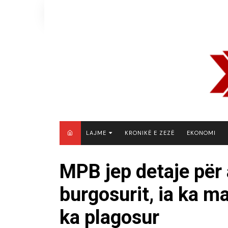
Skip
to
content
LAJME
KRONIKË E ZEZË
EKONOMI
MAQEDONI E VERIUT
MPB jep detaje për a
KOSOVË
burgosurit, ia ka m
SHQIPËRI
RAJON
ka plagosur
BOTË