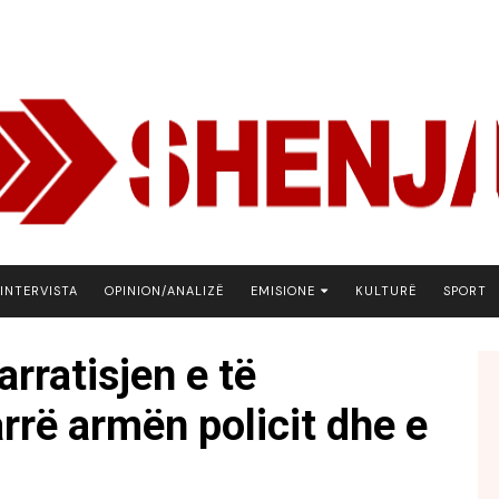
INTERVISTA
OPINION/ANALIZË
EMISIONE
KULTURË
SPORT
ARENA
rratisjen e të
BOTA NE FOKUS
arrë armën policit dhe e
EKONOMIKS
EMISION DEBATIV
FJALA