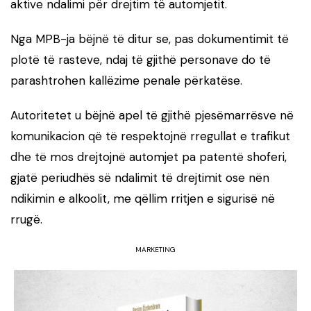
aktive ndalimi për drejtim të automjetit.
Nga MPB-ja bëjnë të ditur se, pas dokumentimit të
plotë të rasteve, ndaj të gjithë personave do të
parashtrohen kallëzime penale përkatëse.
Autoritetet u bëjnë apel të gjithë pjesëmarrësve në
komunikacion që të respektojnë rregullat e trafikut
dhe të mos drejtojnë automjet pa patentë shoferi,
gjatë periudhës së ndalimit të drejtimit ose nën
ndikimin e alkoolit, me qëllim rritjen e sigurisë në
rrugë.
MARKETING