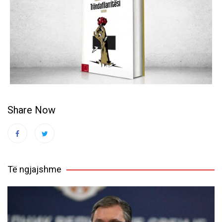
Share Now
Të ngjajshme