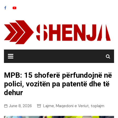
Skip
to
content
MPB: 15 shoferë përfundojnë në
polici, vozitën pa patentë dhe të
dehur
June 8, 2026
Lajme
Maqedoni e Veriut
toplajm
,
,