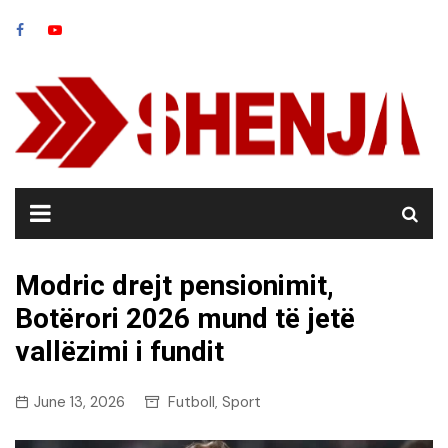
Skip
to
content
Modric drejt pensionimit,
Botërori 2026 mund të jetë
vallëzimi i fundit
June 13, 2026
Futboll
Sport
,