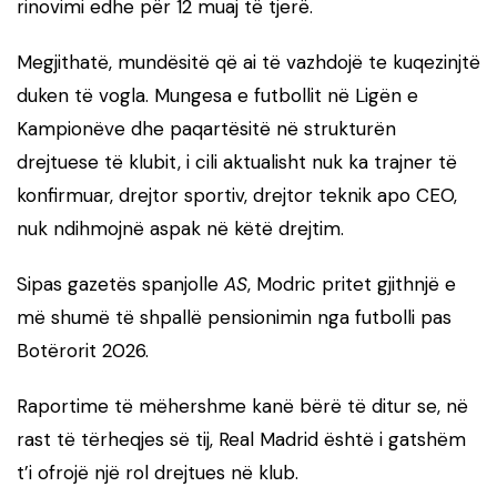
rinovimi edhe për 12 muaj të tjerë.
Megjithatë, mundësitë që ai të vazhdojë te kuqezinjtë
duken të vogla. Mungesa e futbollit në Ligën e
Kampionëve dhe paqartësitë në strukturën
drejtuese të klubit, i cili aktualisht nuk ka trajner të
konfirmuar, drejtor sportiv, drejtor teknik apo CEO,
nuk ndihmojnë aspak në këtë drejtim.
Sipas gazetës spanjolle
AS
, Modric pritet gjithnjë e
më shumë të shpallë pensionimin nga futbolli pas
Botërorit 2026.
Raportime të mëhershme kanë bërë të ditur se, në
rast të tërheqjes së tij, Real Madrid është i gatshëm
t’i ofrojë një rol drejtues në klub.