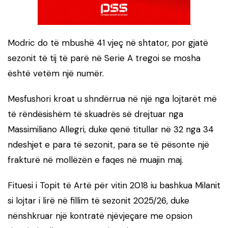
Modric do të mbushë 41 vjeç në shtator, por gjatë
sezonit të tij të parë në Serie A tregoi se mosha
është vetëm një numër.
Mesfushori kroat u shndërrua në një nga lojtarët më
të rëndësishëm të skuadrës së drejtuar nga
Massimiliano Allegri, duke qenë titullar në 32 nga 34
ndeshjet e para të sezonit, para se të pësonte një
frakturë në mollëzën e faqes në muajin maj.
Fituesi i Topit të Artë për vitin 2018 iu bashkua Milanit
si lojtar i lirë në fillim të sezonit 2025/26, duke
nënshkruar një kontratë njëvjeçare me opsion