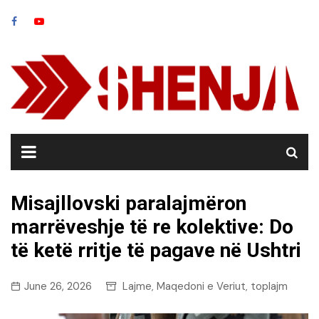
Skip
to
content
Misajllovski paralajmëron
marrëveshje të re kolektive: Do
të ketë rritje të pagave në Ushtri
June 26, 2026
Lajme
Maqedoni e Veriut
toplajm
,
,