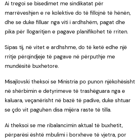
Ai tregoi se bisedimet me sindikatat për
marrëveshjen e re kolektive do të fillojnë të hënën,
dhe se duke filluar nga viti i ardhshëm, pagat dhe
pika për llogaritjen e pagave planifikohet të rriten.
Sipas tij, në vitet e ardhshme, do të ketë edhe një
rritje përqindjeje të pagave në përputhje me
mundësitë buxhetore.
Misajlovski theksoi se Ministria po punon njëkohësisht
në shërbimin e detyrimeve të trashëguara nga e
kaluara, veçanërisht në bazë të padive, duke shtuar
se çdo vit paguhen disa mijëra raste të tilla.
Ai theksoi se me ribalancimin aktual të buxhetit,
përparësi është mbulimi i borxheve të vjetra, por