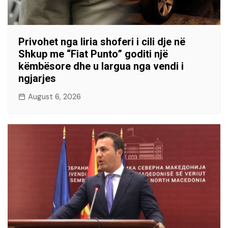
Privohet nga liria shoferi i cili dje në
Shkup me “Fiat Punto” goditi një
këmbësore dhe u largua nga vendi i
ngjarjes
August 6, 2026