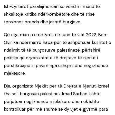
Ish-zyrtarët paralajmëruan se vendimi mund të
shkaktojë kritika ndërkombëtare dhe të rrisë
tensionet brenda dhe jashtë burgjeve.
Që nga marrja e detyrës në fund të vitit 2022, Ben-
Gvir ka ndërmarrë hapa për të ashpërsuar kushtet e
ndalimit të të burgosurve palestinezë, përfshirë
politika që organizatat e të drejtave të njeriut i
përshkruajnë si privim nga ushqimi dhe neglizhencë
mjekësore.
Dje, organizata Mjekët për të Drejtat e Njeriut-Izrael
tha se i burgosuri palestinez Imad Sarhan kishte
përjetuar neglizhencë mjekësore dhe nuk ishte
kontrolluar për më shumë se dy vjet e gjysmë para