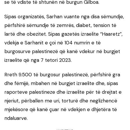
se të vdiste të shtunën në burgun Gilboa.
Sipas organizatës, Sarhan vuante nga disa sëmundje,
përfshirë sëmundje të zemrës, diabet, tension të
lartë dhe obezitet. Sipas gazetës izraelite “Haaretz”,
vdekja e Sarhanit e çoi në 104 numrin e të
burgosurve palestinezë që kanë vdekur në burgjet
izraelite që nga 7 tetori 2023.
Rreth 9.500 të burgosur palestinezë, përfshirë gra
dhe fëmijë, mbahen në burgjet izraelite dhe, sipas
raporteve palestineze dhe izraelite për të drejtat e
njeriut, përballen me uri, torturë dhe neglizhencë
mjekësore që kanë çuar në vdekjen e dhjetëra të
ndaluarve.