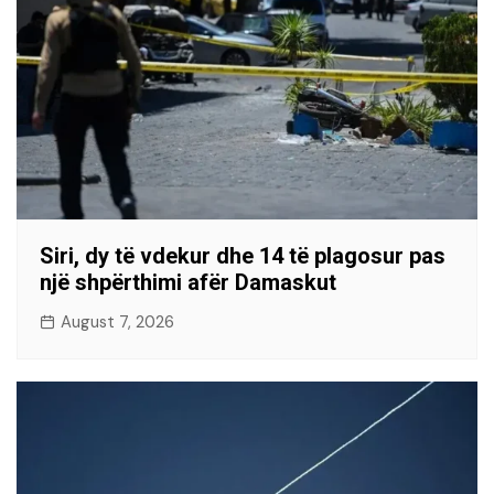
Siri, dy të vdekur dhe 14 të plagosur pas
një shpërthimi afër Damaskut
August 7, 2026