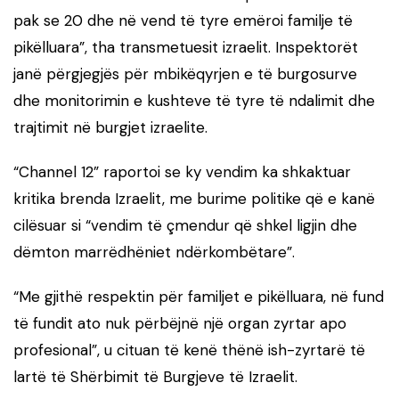
pak se 20 dhe në vend të tyre emëroi familje të
pikëlluara”, tha transmetuesit izraelit. Inspektorët
janë përgjegjës për mbikëqyrjen e të burgosurve
dhe monitorimin e kushteve të tyre të ndalimit dhe
trajtimit në burgjet izraelite.
“Channel 12” raportoi se ky vendim ka shkaktuar
kritika brenda Izraelit, me burime politike që e kanë
cilësuar si “vendim të çmendur që shkel ligjin dhe
dëmton marrëdhëniet ndërkombëtare”.
“Me gjithë respektin për familjet e pikëlluara, në fund
të fundit ato nuk përbëjnë një organ zyrtar apo
profesional”, u cituan të kenë thënë ish-zyrtarë të
lartë të Shërbimit të Burgjeve të Izraelit.