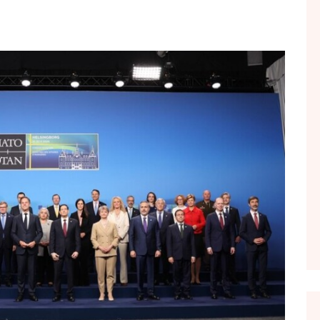
FOL POPULL
GJURMË
INTERVISTA EMISION
KONAKU
KU E KISHIM FJALEN
LIGJERATE FETARE
PARADITE ME NE
PIKËPAMJE
RECETA E DITES
RELAKS
RETRO JAVORE