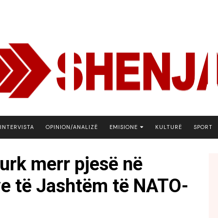
INTERVISTA
OPINION/ANALIZË
EMISIONE
KULTURË
SPORT
ARENA
turk merr pjesë në
BOTA NE FOKUS
ve të Jashtëm të NATO-
EKONOMIKS
EMISION DEBATIV
FJALA