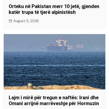
Orteku në Pakistan merr 10 jetë, gjenden
katër trupa të tjerë alpinistësh
August 5, 2026
Lajm i mirë për tregun e naftës: Irani dhe
Omani arrijnë marrëveshje për Hormuzin