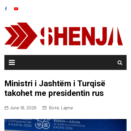
Skip
to
content
Ministri i Jashtëm i Turqisë
takohet me presidentin rus
June 18, 2026
Botë
Lajme
,