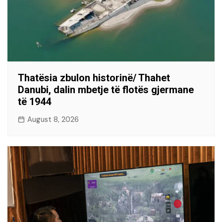
Thatësia zbulon historinë/ Thahet
Danubi, dalin mbetje të flotës gjermane
të 1944
August 8, 2026