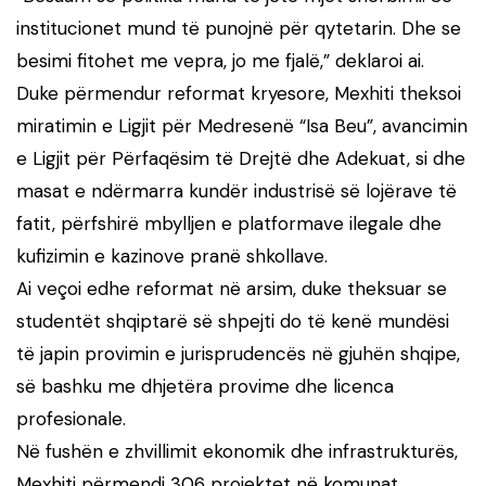
institucionet mund të punojnë për qytetarin. Dhe se
besimi fitohet me vepra, jo me fjalë,” deklaroi ai.
Duke përmendur reformat kryesore, Mexhiti theksoi
miratimin e Ligjit për Medresenë “Isa Beu”, avancimin
e Ligjit për Përfaqësim të Drejtë dhe Adekuat, si dhe
masat e ndërmarra kundër industrisë së lojërave të
fatit, përfshirë mbylljen e platformave ilegale dhe
kufizimin e kazinove pranë shkollave.
Ai veçoi edhe reformat në arsim, duke theksuar se
studentët shqiptarë së shpejti do të kenë mundësi
të japin provimin e jurisprudencës në gjuhën shqipe,
së bashku me dhjetëra provime dhe licenca
profesionale.
Në fushën e zhvillimit ekonomik dhe infrastrukturës,
Mexhiti përmendi 306 projektet në komunat