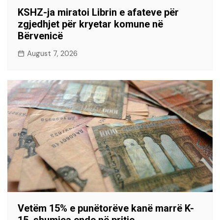
KSHZ-ja miratoi Librin e afateve për
zgjedhjet për kryetar komune në
Bërvenicë
August 7, 2026
Vetëm 15% e punëtorëve kanë marrë K-
15, shumica ende në pritje