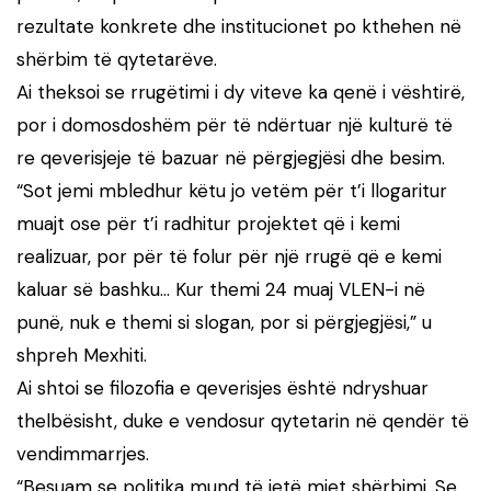
rezultate konkrete dhe institucionet po kthehen në
shërbim të qytetarëve.
Ai theksoi se rrugëtimi i dy viteve ka qenë i vështirë,
por i domosdoshëm për të ndërtuar një kulturë të
re qeverisjeje të bazuar në përgjegjësi dhe besim.
“Sot jemi mbledhur këtu jo vetëm për t’i llogaritur
muajt ose për t’i radhitur projektet që i kemi
realizuar, por për të folur për një rrugë që e kemi
kaluar së bashku… Kur themi 24 muaj VLEN-i në
punë, nuk e themi si slogan, por si përgjegjësi,” u
shpreh Mexhiti.
Ai shtoi se filozofia e qeverisjes është ndryshuar
thelbësisht, duke e vendosur qytetarin në qendër të
vendimmarrjes.
“Besuam se politika mund të jetë mjet shërbimi. Se