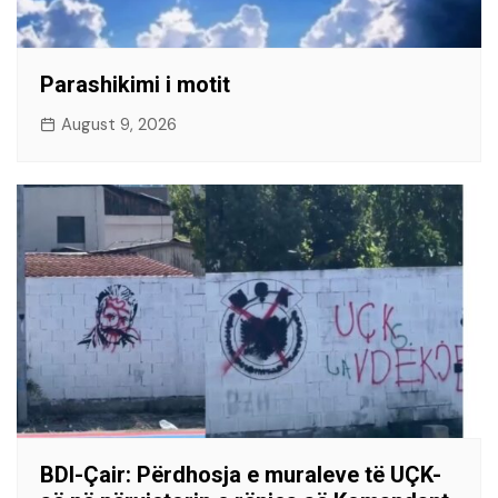
Parashikimi i motit
August 9, 2026
BDI-Çair: Përdhosja e muraleve të UÇK-