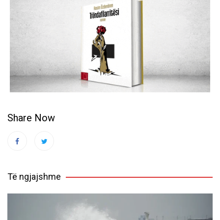
Share Now
Të ngjajshme