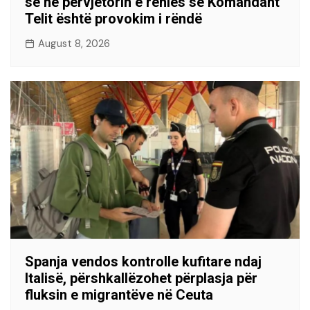
së në përvjetorin e rënies së Komandant
Telit është provokim i rëndë
August 8, 2026
Spanja vendos kontrolle kufitare ndaj
Italisë, përshkallëzohet përplasja për
fluksin e migrantëve në Ceuta