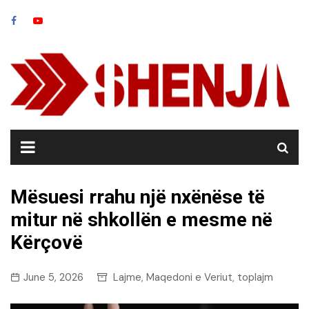
Skip
to
content
Mësuesi rrahu një nxënëse të
mitur në shkollën e mesme në
Kërçovë
June 5, 2026
Lajme
Maqedoni e Veriut
toplajm
,
,