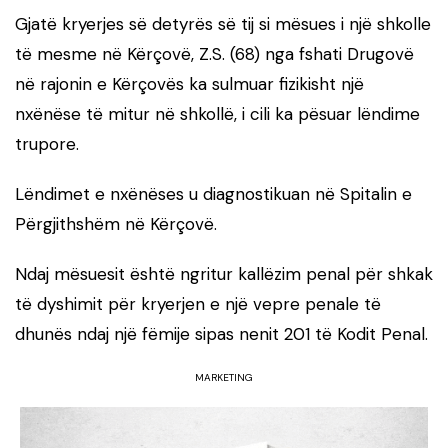
Gjatë kryerjes së detyrës së tij si mësues i një shkolle
të mesme në Kërçovë, Z.S. (68) nga fshati Drugovë
në rajonin e Kërçovës ka sulmuar fizikisht një
nxënëse të mitur në shkollë, i cili ka pësuar lëndime
trupore.
Lëndimet e nxënëses u diagnostikuan në Spitalin e
Përgjithshëm në Kërçovë.
Ndaj mësuesit është ngritur kallëzim penal për shkak
të dyshimit për kryerjen e një vepre penale të
dhunës ndaj një fëmije sipas nenit 201 të Kodit Penal.
MARKETING