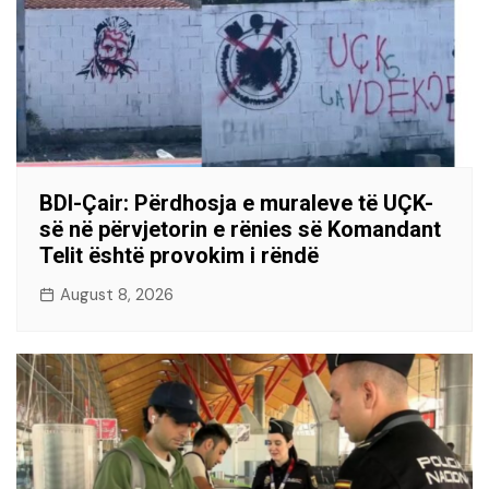
BDI-Çair: Përdhosja e muraleve të UÇK-
së në përvjetorin e rënies së Komandant
Telit është provokim i rëndë
August 8, 2026