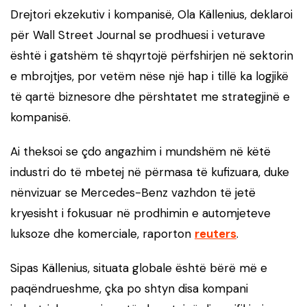
Drejtori ekzekutiv i kompanisë, Ola Källenius, deklaroi
për Wall Street Journal se prodhuesi i veturave
është i gatshëm të shqyrtojë përfshirjen në sektorin
e mbrojtjes, por vetëm nëse një hap i tillë ka logjikë
të qartë biznesore dhe përshtatet me strategjinë e
kompanisë.
Ai theksoi se çdo angazhim i mundshëm në këtë
industri do të mbetej në përmasa të kufizuara, duke
nënvizuar se Mercedes-Benz vazhdon të jetë
kryesisht i fokusuar në prodhimin e automjeteve
luksoze dhe komerciale, raporton
reuters
.
Sipas Källenius, situata globale është bërë më e
paqëndrueshme, çka po shtyn disa kompani