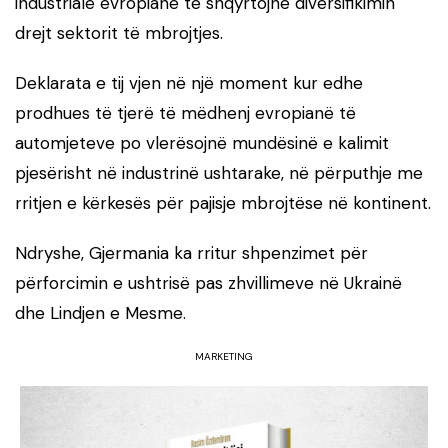
industriale evropiane të shqyrtojnë diversifikimin
drejt sektorit të mbrojtjes.
Deklarata e tij vjen në një moment kur edhe
prodhues të tjerë të mëdhenj evropianë të
automjeteve po vlerësojnë mundësinë e kalimit
pjesërisht në industrinë ushtarake, në përputhje me
rritjen e kërkesës për pajisje mbrojtëse në kontinent.
Ndryshe, Gjermania ka rritur shpenzimet për
përforcimin e ushtrisë pas zhvillimeve në Ukrainë
dhe Lindjen e Mesme.
MARKETING