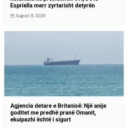
Espriella merr zyrtarisht detyrën
August 8, 2026
Agjencia detare e Britanisë: Një anije
goditet me predhë pranë Omanit,
ekuipazhi është i sigurt