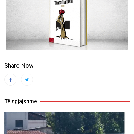
Share Now
Të ngjajshme