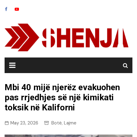
Skip
to
content
Mbi 40 mijë njerëz evakuohen
pas rrjedhjes së një kimikati
toksik në Kaliforni
May 23, 2026
Botë
Lajme
,