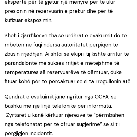
ekspertë për të gjetur një mënyrë për të ulur
presionin në rezervuarin e prekur dhe për të
kufizuar ekspozimin.
Shefi i zjarrfikësve tha se urdhrat e evakuimit do të
mbeten në fuqi ndërsa autoritetet përpiqen të
zbusin rrjedhjen. Ai shtoi se ekipi i tij kishte arritur të
parandalonte me sukses rritjet e mëtejshme të
temperaturës së rezervuarëve të dëmtuar, duke
fituar kohë për të përcaktuar se si ta rregullonin atë.
Qendrat e evakuimit janë ngritur nga OCFA, së
bashku me një linjë telefonike për informata.
Zyrtarët u kanë kërkuar njerëzve të “përmbahen
nga telefonatat për të ofruar sugjerime” se si t’i
përgjigjen incidentit.