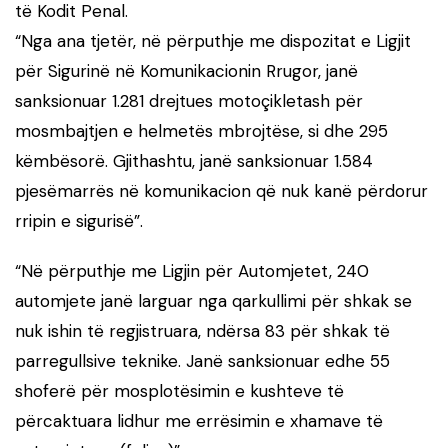
të Kodit Penal.
“Nga ana tjetër, në përputhje me dispozitat e Ligjit
për Sigurinë në Komunikacionin Rrugor, janë
sanksionuar 1.281 drejtues motoçikletash për
mosmbajtjen e helmetës mbrojtëse, si dhe 295
këmbësorë. Gjithashtu, janë sanksionuar 1.584
pjesëmarrës në komunikacion që nuk kanë përdorur
rripin e sigurisë”.
“Në përputhje me Ligjin për Automjetet, 240
automjete janë larguar nga qarkullimi për shkak se
nuk ishin të regjistruara, ndërsa 83 për shkak të
parregullsive teknike. Janë sanksionuar edhe 55
shoferë për mosplotësimin e kushteve të
përcaktuara lidhur me errësimin e xhamave të