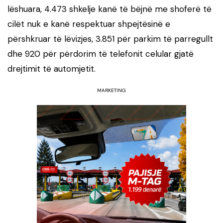
lëshuara, 4.473 shkelje kanë të bëjnë me shoferë të
cilët nuk e kanë respektuar shpejtësinë e
përshkruar të lëvizjes, 3.851 për parkim të parregullt
dhe 920 për përdorim të telefonit celular gjatë
drejtimit të automjetit.
MARKETING