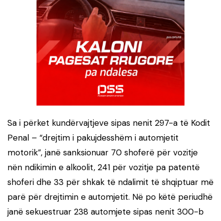
Sa i përket kundërvajtjeve sipas nenit 297-a të Kodit
Penal – “drejtim i pakujdesshëm i automjetit
motorik”, janë sanksionuar 70 shoferë për vozitje
nën ndikimin e alkoolit, 241 për vozitje pa patentë
shoferi dhe 33 për shkak të ndalimit të shqiptuar më
parë për drejtimin e automjetit. Në po këtë periudhë
janë sekuestruar 238 automjete sipas nenit 300-b