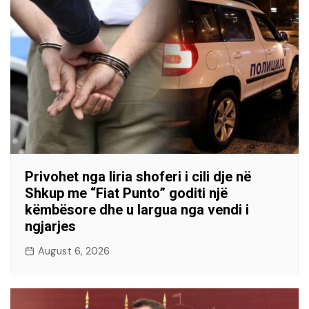
Privohet nga liria shoferi i cili dje në
Shkup me “Fiat Punto” goditi një
këmbësore dhe u largua nga vendi i
ngjarjes
August 6, 2026