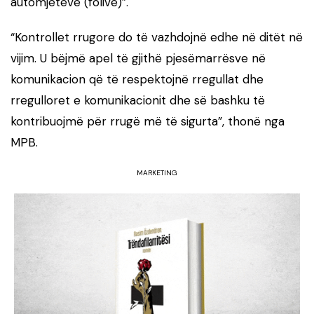
automjeteve (folive)”.
“Kontrollet rrugore do të vazhdojnë edhe në ditët në
vijim. U bëjmë apel të gjithë pjesëmarrësve në
komunikacion që të respektojnë rregullat dhe
rregulloret e komunikacionit dhe së bashku të
kontribuojmë për rrugë më të sigurta”, thonë nga
MPB.
MARKETING