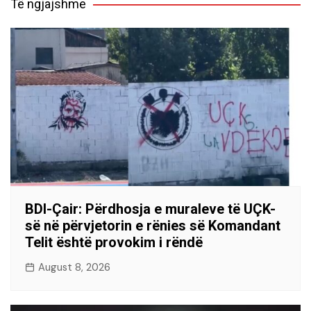
Të ngjajshme
BDI-Çair: Përdhosja e muraleve të UÇK-
së në përvjetorin e rënies së Komandant
Telit është provokim i rëndë
August 8, 2026