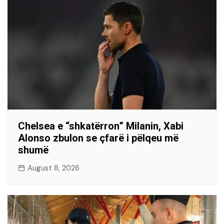
Chelsea e “shkatërron” Milanin, Xabi
Alonso zbulon se çfarë i pëlqeu më
shumë
August 8, 2026