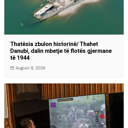
Thatësia zbulon historinë/ Thahet
Danubi, dalin mbetje të flotës gjermane
të 1944
August 8, 2026