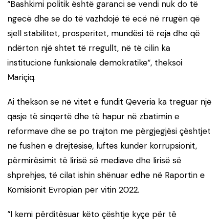
“Bashkimi politik është garanci se vendi nuk do të
ngecë dhe se do të vazhdojë të ecë në rrugën që
sjell stabilitet, prosperitet, mundësi të reja dhe që
ndërton një shtet të rregullt, në të cilin ka
institucione funksionale demokratike”, theksoi
Mariçiq.
Ai thekson se në vitet e fundit Qeveria ka treguar një
qasje të sinqertë dhe të hapur në zbatimin e
reformave dhe se po trajton me përgjegjësi çështjet
në fushën e drejtësisë, luftës kundër korrupsionit,
përmirësimit të lirisë së mediave dhe lirisë së
shprehjes, të cilat ishin shënuar edhe në Raportin e
Komisionit Evropian për vitin 2022.
“I kemi përditësuar këto çështje kyçe për të