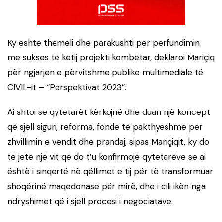
Ky është themeli dhe parakushti për përfundimin
me sukses të këtij projekti kombëtar, deklaroi Mariçiq
për ngjarjen e përvitshme publike multimediale të
CIVIL-it – “Perspektivat 2023”.
Ai shtoi se qytetarët kërkojnë dhe duan një koncept
që sjell siguri, reforma, fonde të pakthyeshme për
zhvillimin e vendit dhe prandaj, sipas Mariçiqit, ky do
të jetë një vit që do t’u konfirmojë qytetarëve se ai
është i sinqertë në qëllimet e tij për të transformuar
shoqërinë maqedonase për mirë, dhe i cili ikën nga
ndryshimet që i sjell procesi i negociatave.