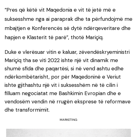
“Pres që këtë vit Maqedonia e vit të jetë më e
suksesshme nga ai paraprak dhe ta përfundojmë me
mbajtjen e Konferencës së dytë ndërqeveritare dhe
hapjen e Klasterit të parë”, thotë Mariçiq.
Duke e vlerësuar vitin e kaluar, zëvendëskryeministri
Mariçiq tha se viti 2022 ishte një vit dinamik me
shumë sfida dhe paqartësi, si në vend ashtu edhe
ndërkombëtarisht, por për Maqedoninë e Veriut
ishte gjithashtu një vit i suksesshëm në të cilin i
filluam negociatat me Bashkimin Evropian dhe e
vendosëm vendin në rrugën eksprese të reformave
dhe transformimit.
MARKETING