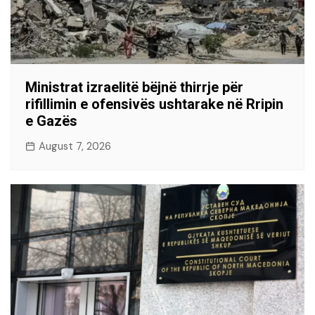
Ministrat izraelitë bëjnë thirrje për
rifillimin e ofensivës ushtarake në Rripin
e Gazës
August 7, 2026