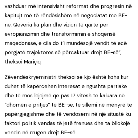
vazhduar më intensivisht reformat dhe progresin në
kapitujt më të rëndësishëm në negociatat me BE-
në. Qeveria ka plan dhe vizion të qartë për
evropianizimin dhe transformimin e shoqërisë
maqedonase, e cila do t’i mundësojë vendit të ecë
përgjatë trajektores së përcaktuar drejt BE-së”,
theksoi Mariçiq.
Zëvendëskryeministri theksoi se kjo është koha kur
duhet të kapërcehen interesat e ngushta partiake
dhe të mos lejojmë që pas 17 vitesh të kaluara në
“dhomën e pritjes” të BE-së, të sillemi në mënyrë të
papërgjegjshme dhe të vendosemi në një situatë ku
faktori politik vendas të jetë frenues dhe ta bllokojë
vendin në rrugën drejt BE-së.