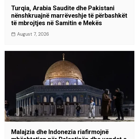
Turqia, Arabia Saudite dhe Pakistani
nënshkruajnë marrëveshje të përbashkët
të mbrojtjes në Samitin e Mekës
August 7, 2026
Malajzia dhe Indonezia riafirmojnë