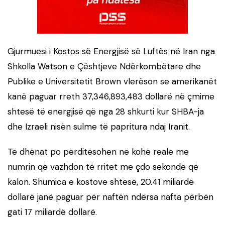
Gjurmuesi i Kostos së Energjisë së Luftës në Iran nga
Shkolla Watson e Çështjeve Ndërkombëtare dhe
Publike e Universitetit Brown vlerëson se amerikanët
kanë paguar rreth 37,346,893,483 dollarë në çmime
shtesë të energjisë që nga 28 shkurti kur SHBA-ja
dhe Izraeli nisën sulme të papritura ndaj Iranit.
Të dhënat po përditësohen në kohë reale me
numrin që vazhdon të rritet me çdo sekondë që
kalon. Shumica e kostove shtesë, 20.41 miliardë
dollarë janë paguar për naftën ndërsa nafta përbën
gati 17 miliardë dollarë.