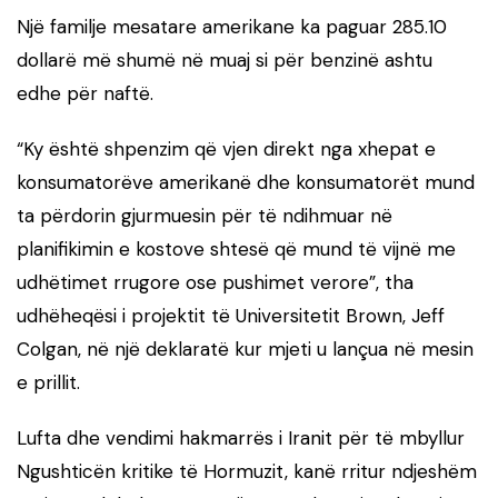
Një familje mesatare amerikane ka paguar 285.10
dollarë më shumë në muaj si për benzinë ​​ashtu
edhe për naftë.
“Ky është shpenzim që vjen direkt nga xhepat e
konsumatorëve amerikanë dhe konsumatorët mund
ta përdorin gjurmuesin për të ndihmuar në
planifikimin e kostove shtesë që mund të vijnë me
udhëtimet rrugore ose pushimet verore”, tha
udhëheqësi i projektit të Universitetit Brown, Jeff
Colgan, në një deklaratë kur mjeti u lançua në mesin
e prillit.
Lufta dhe vendimi hakmarrës i Iranit për të mbyllur
Ngushticën kritike të Hormuzit, kanë rritur ndjeshëm