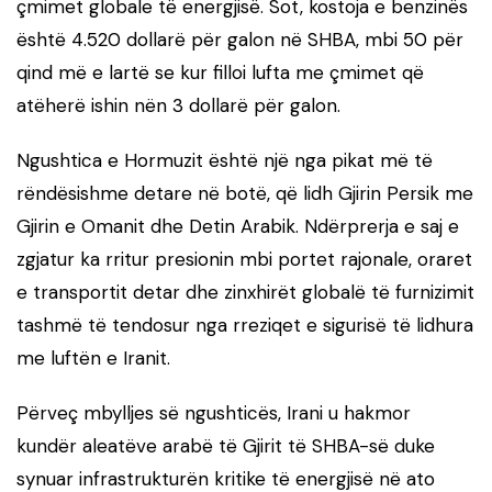
çmimet globale të energjisë. Sot, kostoja e benzinës
është 4.520 dollarë për galon në SHBA, mbi 50 për
qind më e lartë se kur filloi lufta me çmimet që
atëherë ishin nën 3 dollarë për galon.
Ngushtica e Hormuzit është një nga pikat më të
rëndësishme detare në botë, që lidh Gjirin Persik me
Gjirin e Omanit dhe Detin Arabik. Ndërprerja e saj e
zgjatur ka rritur presionin mbi portet rajonale, oraret
e transportit detar dhe zinxhirët globalë të furnizimit
tashmë të tendosur nga rreziqet e sigurisë të lidhura
me luftën e Iranit.
Përveç mbylljes së ngushticës, Irani u hakmor
kundër aleatëve arabë të Gjirit të SHBA-së duke
synuar infrastrukturën kritike të energjisë në ato