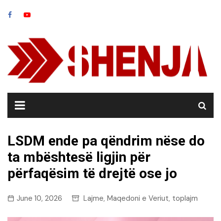
Skip
to
content
LSDM ende pa qëndrim nëse do
ta mbështesë ligjin për
përfaqësim të drejtë ose jo
June 10, 2026
Lajme
Maqedoni e Veriut
toplajm
,
,