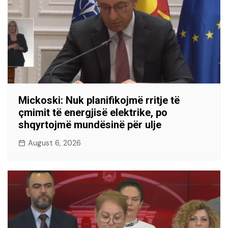
Mickoski: Nuk planifikojmë rritje të
çmimit të energjisë elektrike, po
shqyrtojmë mundësinë për ulje
August 6, 2026