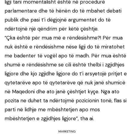
ligji tani momentalisht është në procedurë
parlamentare dhe të hënën do të mbahet debati
publik dhe pasi t’i dëgjojnë argumentet do të
ndërtojnë një qëndrim për këtë çështje.
“Çka është për mua më e rëndësishme?! Për mua
nuk është e rëndësishme nëse ligji do të miratohet
me badenter të vogël apo të madh. Për mua është
shumë e rëndësishme se cili është thelbi i zgjidhjes
ligjore dhe kjo zgjidhe ligjore do t’i arsyetojë pritjet e
qytetarëve apo të qytetarëve që nuk janë shumicë
në Maqedoni dhe ato janë çështjet kyçe. Nga ato
pozita ne duhet ta ndërtojmë pozicionin tonë, flas si
parti në lidhje me mbështetjen apo mos
mbështetjen e zgjidhjes ligjore”, tha ai.
MARKETING