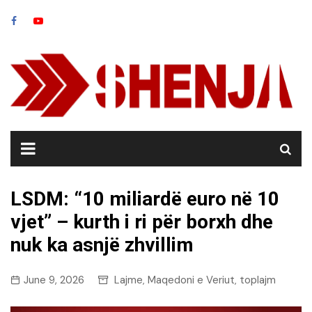
Skip
to
content
LSDM: “10 miliardë euro në 10
vjet” – kurth i ri për borxh dhe
nuk ka asnjë zhvillim
June 9, 2026
Lajme
Maqedoni e Veriut
toplajm
,
,