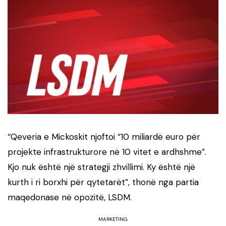
“Qeveria e Mickoskit njoftoi “10 miliardë euro për
projekte infrastrukturore në 10 vitet e ardhshme”.
Kjo nuk është një strategji zhvillimi. Ky është një
kurth i ri borxhi për qytetarët”, thonë nga partia
maqedonase në opozitë, LSDM.
MARKETING