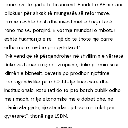
burimeve të qarta të financimit. Fondet e BE-së janë
bllokuar për shkak të mungesës së reformave,
buxheti është bosh dhe investimet e huaja kanë
rënë me 60 përqind. E vetmja mundësi e mbetur
është huamarrja e re – që do të thotë një barrë
edhe më e madhe për qytetarët”.
“Në vend që të përqendrohet në zhvillimin e vërtetë
duke vazhduar rrugën evropiane, duke përmirësuar
klimën e biznesit, qeveria po prodhon njoftime
propagandistike pa mbështetje financiare dhe
institucionale. Rezultati do të jetë borxh publik edhe
më i madh, rritje ekonomike më e dobët dhe, në
planin afatgjatë, një standard jetese më i ulët për
qytetarët”, thonë nga LSDM.