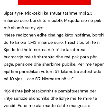
Sipas tyre, Mickoski i ka shtuar tashmë mbi 2.3
miliardë euro borxh të ri publik Maqedonisë në pak
më shumë se dy vjet.
“Nëse realizohen edhe disa nga këto njoftime, borxhi
do të kalojë 12-13 miliardë euro, thjesht borxh të ri.
Kjo do të thotë norma më të larta interesi,
huamarrje më të shtrenjta dhe më pak para për
paga, pensione dhe shërbime publike. Për më tepër,
njoftimi parashikon vetëm 57 kilometra autostradë
në 10 vjet – ose 5.7 kilometra në vit”.
“Kjo është jashtëzakonisht e pamjaftueshme për
rritje serioze ekonomike dhe lidhje më të mirë të
vendit. Edhe më alarmante është mungesa e