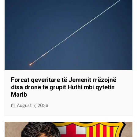
Forcat qeveritare të Jemenit rrëzojnë
disa dronë të grupit Huthi mbi qytetin
Marib
August 7, 2026