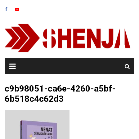
Skip
to
content
c9b98051-ca6e-4260-a5bf-
6b518c4c62d3