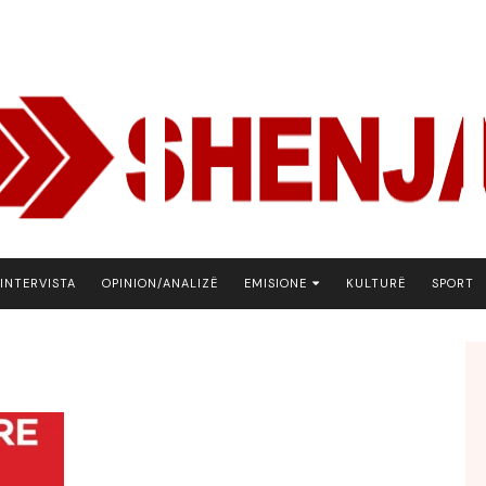
INTERVISTA
OPINION/ANALIZË
EMISIONE
KULTURË
SPORT
ARENA
BOTA NE FOKUS
EKONOMIKS
EMISION DEBATIV
FJALA