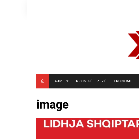
Skip
to
content
LAJME
KRONIKË E ZEZË
EKONOMI
MAQEDONI E VERIUT
image
KOSOVË
SHQIPËRI
RAJON
BOTË