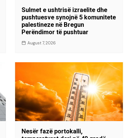
Sulmet e ushtrisë izraelite dhe
pushtuesve synojnë 5 komunitete
palestineze në Bregun
Perëndimor të pushtuar
August 7, 2026
Nesër fazë portokalli,