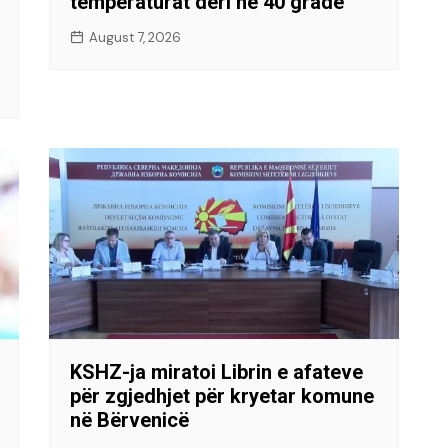
temperaturat deri në 40 gradë
August 7, 2026
KSHZ-ja miratoi Librin e afateve
për zgjedhjet për kryetar komune
në Bërvenicë