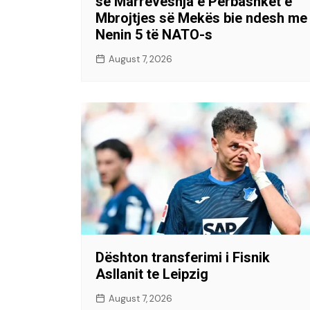
se Marrëveshja e Përbashkët e
Mbrojtjes së Mekës bie ndesh me
Nenin 5 të NATO-s
August 7, 2026
Dështon transferimi i Fisnik
Asllanit te Leipzig
August 7, 2026