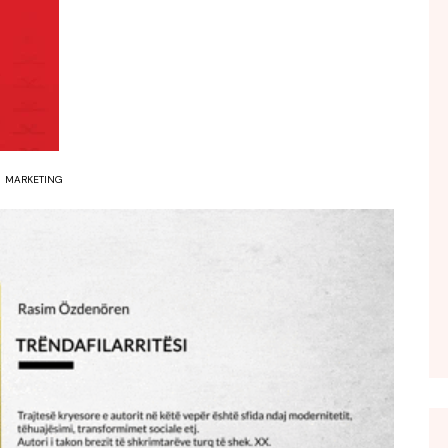
FOL POPULL
GJURMË
INTERVISTA EMISION
KONAKU
KU E KISHIM FJALEN
MARKETING
LIGJERATE FETARE
PARADITE ME NE
PIKËPAMJE
RECETA E DITES
RELAKS
RETRO JAVORE