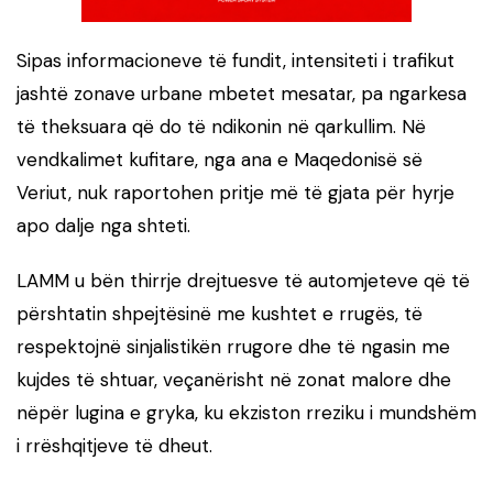
Sipas informacioneve të fundit, intensiteti i trafikut
jashtë zonave urbane mbetet mesatar, pa ngarkesa
të theksuara që do të ndikonin në qarkullim. Në
vendkalimet kufitare, nga ana e Maqedonisë së
Veriut, nuk raportohen pritje më të gjata për hyrje
apo dalje nga shteti.
LAMM u bën thirrje drejtuesve të automjeteve që të
përshtatin shpejtësinë me kushtet e rrugës, të
respektojnë sinjalistikën rrugore dhe të ngasin me
kujdes të shtuar, veçanërisht në zonat malore dhe
nëpër lugina e gryka, ku ekziston rreziku i mundshëm
i rrëshqitjeve të dheut.