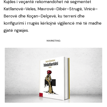
Kujdes i veçantë rekomandohet në segmentet
Katllanovë–Veles, Mavrovë–Dibër–Strugë, Vinicë–
Berovë dhe Koçan–Delçevë, ku terreni dhe
konfigurimi i rrugës kërkojnë vigjilencë më të madhe
gjatë ngasjes.
MARKETING