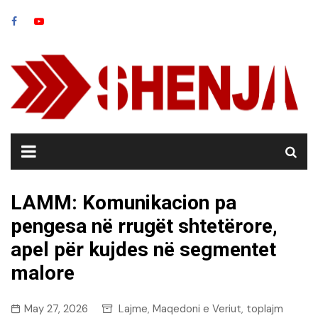
Skip
to
content
LAMM: Komunikacion pa
pengesa në rrugët shtetërore,
apel për kujdes në segmentet
malore
May 27, 2026
Lajme
Maqedoni e Veriut
toplajm
,
,