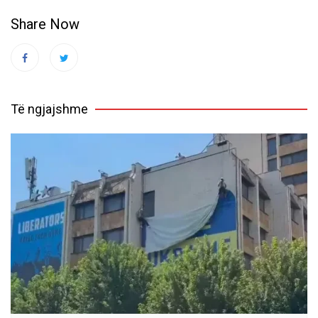
Share Now
Të ngjajshme