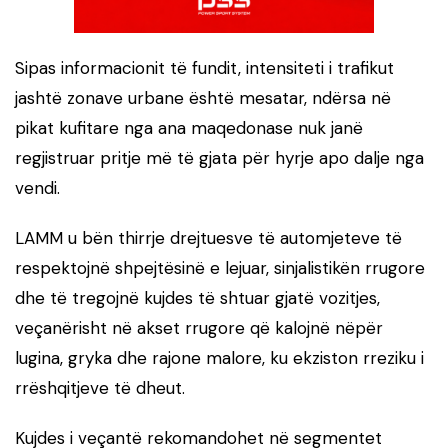
Sipas informacionit të fundit, intensiteti i trafikut
jashtë zonave urbane është mesatar, ndërsa në
pikat kufitare nga ana maqedonase nuk janë
regjistruar pritje më të gjata për hyrje apo dalje nga
vendi.
LAMM u bën thirrje drejtuesve të automjeteve të
respektojnë shpejtësinë e lejuar, sinjalistikën rrugore
dhe të tregojnë kujdes të shtuar gjatë vozitjes,
veçanërisht në akset rrugore që kalojnë nëpër
lugina, gryka dhe rajone malore, ku ekziston rreziku i
rrëshqitjeve të dheut.
Kujdes i veçantë rekomandohet në segmentet