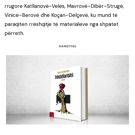
rrugore Katllanovë–Veles, Mavrovë–Dibër–Strugë,
Vinicë–Berovë dhe Koçan–Delçevë, ku mund të
paraqiten rrëshqitje të materialeve nga shpatet
përreth.
MARKETING