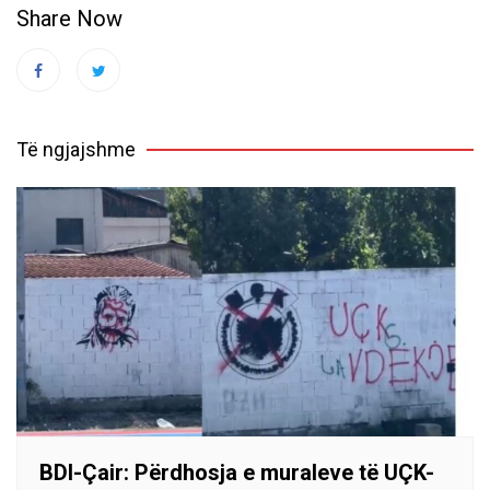
Share Now
Të ngjajshme
BDI-Çair: Përdhosja e muraleve të UÇK-