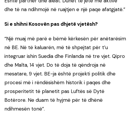
Është partner dhe aleat. Duhet të jetë më aktive
dhe të na ndihmojë në ruajtjen e një paqe afatgjatë.”
Si e shihni Kosovën pas dhjetë vjetësh?
“Një muaj më parë e bëmë kërkesën për anëtarësim
në BE. Në të kaluarën, më të shpejtat për t’u
integruar ishin Suedia dhe Finlanda në tre vjet. Qipro
dhe Malta, 14 vjet. Do të doja të qëndroja në
mesatare, 9 vjet. BE-ja është projekti politik dhe
procesi më i rëndësishëm historik i paqes dhe
prosperitetit të planetit pas Luftës së Dytë
Botërore. Ne duam të hyjmë për të dhënë
ndihmesën tonë”.