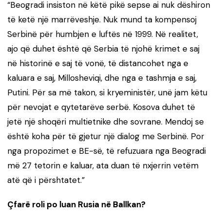
“Beogradi insiston në këtë pikë sepse ai nuk dëshiron
të ketë një marrëveshje. Nuk mund ta kompensoj
Serbinë për humbjen e luftës në 1999. Në realitet,
ajo që duhet është që Serbia të njohë krimet e saj
në historinë e saj të vonë, të distancohet nga e
kaluara e saj, Millosheviqi, dhe nga e tashmja e saj,
Putini. Për sa më takon, si kryeministër, unë jam këtu
për nevojat e qytetarëve serbë. Kosova duhet të
jetë një shoqëri multietnike dhe sovrane. Mendoj se
është koha për të gjetur një dialog me Serbinë. Por
nga propozimet e BE-së, të refuzuara nga Beogradi
më 27 tetorin e kaluar, ata duan të nxjerrin vetëm
atë që i përshtatet.”
Çfarë roli po luan Rusia në Ballkan?