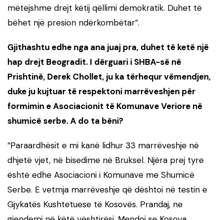
mëtejshme drejt këtij qëllimi demokratik. Duhet të
bëhet një presion ndërkombëtar”.
Gjithashtu edhe nga ana juaj pra, duhet të ketë një
hap drejt Beogradit. I dërguari i SHBA-së në
Prishtinë, Derek Chollet, ju ka tërhequr vëmendjen,
duke ju kujtuar të respektoni marrëveshjen për
formimin e Asociacionit të Komunave Veriore në
shumicë serbe. A do ta bëni?
“Paraardhësit e mi kanë lidhur 33 marrëveshje në
dhjetë vjet, në bisedime në Bruksel. Njëra prej tyre
është edhe Asociacioni i Komunave me Shumicë
Serbe. E vetmja marrëveshje që dështoi në testin e
Gjykatës Kushtetuese të Kosovës. Prandaj, ne
gjendemi në këtë vështirësi. Mendoj se Kosova