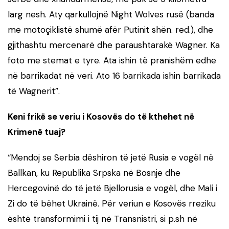
larg nesh. Aty qarkullojnë Night Wolves rusë (banda
me motoçiklistë shumë afër Putinit shën. red.), dhe
gjithashtu mercenarë dhe paraushtarakë Wagner. Ka
foto me stemat e tyre. Ata ishin të pranishëm edhe
në barrikadat në veri. Ato 16 barrikada ishin barrikada
të Wagnerit”.
Keni frikë se veriu i Kosovës do të kthehet në
Krimenë tuaj?
“Mendoj se Serbia dëshiron të jetë Rusia e vogël në
Ballkan, ku Republika Srpska në Bosnje dhe
Hercegovinë do të jetë Bjellorusia e vogël, dhe Mali i
Zi do të bëhet Ukrainë. Për veriun e Kosovës rreziku
është transformimi i tij në Transnistri, si p.sh në