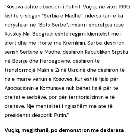
“Kosova është obsesioni i Putinit. Vuçiqi, në vitet 1990,
kishte si slogan “Serbia e Madhe”, ndërsa tani e ka
ndryshuar në “Bota Serbe”, imitim i shprehjes ruse
Russkiy Mir. Beogradi është regjimi klientelist më i
afërt dhe më i fortë me Kremlinin. Serbia dëshiron
sërish Serbinë e Madhe, dëshiron Republikën Srpska
në Bosnje dhe Hercegovinë, dëshiron të
transformojë Malin e Zi në Ukrainë dhe dëshiron të
na e marrë veriun e Kosovës. Kur është fjala për
Asociacionin e Komunave nuk bëhet fjalë për të
drejtat e serbëve, por për territorializimin e të
drejtave. Një mentalitet i ngjashëm me atë të
presidentit despotik Putin.”
Vuçiq, megjithatë, po demonstron me deklarata