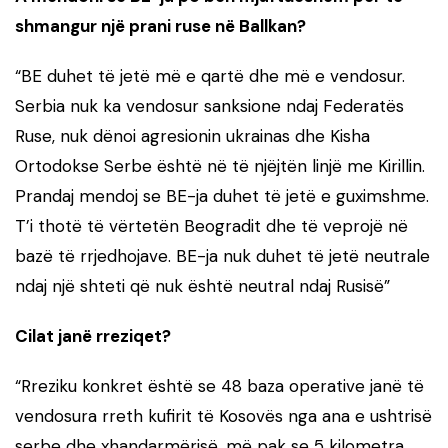
shmangur një prani ruse në Ballkan?
“BE duhet të jetë më e qartë dhe më e vendosur.
Serbia nuk ka vendosur sanksione ndaj Federatës
Ruse, nuk dënoi agresionin ukrainas dhe Kisha
Ortodokse Serbe është në të njëjtën linjë me Kirillin.
Prandaj mendoj se BE-ja duhet të jetë e guximshme.
T’i thotë të vërtetën Beogradit dhe të veprojë në
bazë të rrjedhojave. BE-ja nuk duhet të jetë neutrale
ndaj një shteti që nuk është neutral ndaj Rusisë”
Cilat janë rreziqet?
“Rreziku konkret është se 48 baza operative janë të
vendosura rreth kufirit të Kosovës nga ana e ushtrisë
serbe dhe xhandarmërisë, më pak se 5 kilometra