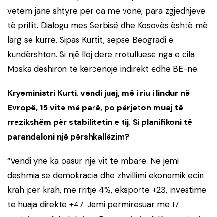
vetëm janë shtyrë për ca më vonë, para zgjedhjeve
të prillit. Dialogu mes Serbisë dhe Kosovës është më
larg se kurrë. Sipas Kurtit, sepse Beogradi e
kundërshton. Si një lloj dere rrotulluese nga e cila
Moska dëshiron të kërcënojë indirekt edhe BE-në.
Kryeministri Kurti, vendi juaj, më i riu i lindur në
Evropë, 15 vite më parë, po përjeton muaj të
rrezikshëm për stabilitetin e tij. Si planifikoni të
parandaloni një përshkallëzim?
“Vendi ynë ka pasur një vit të mbarë. Ne jemi
dëshmia se demokracia dhe zhvillimi ekonomik ecin
krah për krah, me rritje 4%, eksporte +23, investime
të huaja direkte +47. Jemi përmirësuar me 17