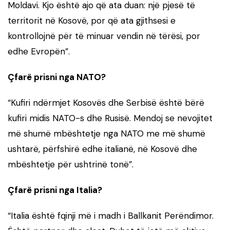
Moldavi. Kjo është ajo që ata duan: një pjesë të
territorit në Kosovë, por që ata gjithsesi e
kontrollojnë për të minuar vendin në tërësi, por
edhe Evropën”.
Çfarë prisni nga NATO?
“Kufiri ndërmjet Kosovës dhe Serbisë është bërë
kufiri midis NATO-s dhe Rusisë. Mendoj se nevojitet
më shumë mbështetje nga NATO me më shumë
ushtarë, përfshirë edhe italianë, në Kosovë dhe
mbështetje për ushtrinë tonë”.
Çfarë prisni nga Italia?
“Italia është fqinji më i madh i Ballkanit Perëndimor.