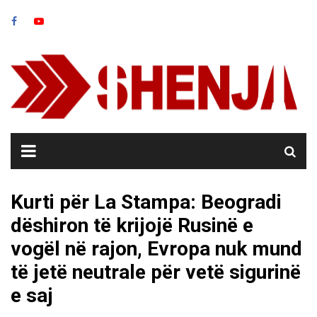
Skip
to
content
Kurti për La Stampa: Beogradi
dëshiron të krijojë Rusinë e
vogël në rajon, Evropa nuk mund
të jetë neutrale për vetë sigurinë
e saj