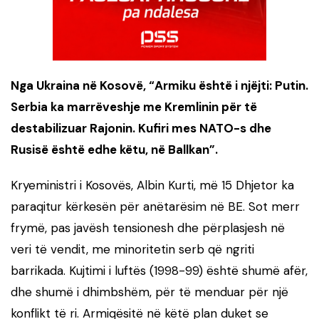
Nga Ukraina në Kosovë, “Armiku është i njëjti: Putin.
Serbia ka marrëveshje me Kremlinin për të
destabilizuar Rajonin. Kufiri mes NATO-s dhe
Rusisë është edhe këtu, në Ballkan”.
Kryeministri i Kosovës, Albin Kurti, më 15 Dhjetor ka
paraqitur kërkesën për anëtarësim në BE. Sot merr
frymë, pas javësh tensionesh dhe përplasjesh në
veri të vendit, me minoritetin serb që ngriti
barrikada. Kujtimi i luftës (1998-99) është shumë afër,
dhe shumë i dhimbshëm, për të menduar për një
konflikt të ri. Armiqësitë në këtë plan duket se