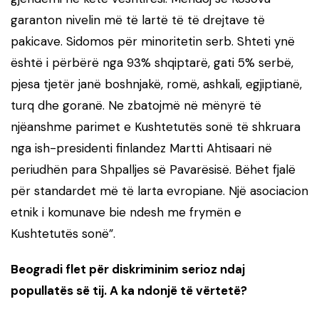
garanton nivelin më të lartë të të drejtave të
pakicave. Sidomos për minoritetin serb. Shteti ynë
është i përbërë nga 93% shqiptarë, gati 5% serbë,
pjesa tjetër janë boshnjakë, romë, ashkali, egjiptianë,
turq dhe goranë. Ne zbatojmë në mënyrë të
njëanshme parimet e Kushtetutës sonë të shkruara
nga ish-presidenti finlandez Martti Ahtisaari në
periudhën para Shpalljes së Pavarësisë. Bëhet fjalë
për standardet më të larta evropiane. Një asociacion
etnik i komunave bie ndesh me frymën e
Kushtetutës sonë”.
Beogradi flet për diskriminim serioz ndaj
popullatës së tij. A ka ndonjë të vërtetë?