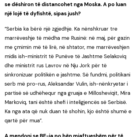
se dëshiron të distancohet nga Moska. A po luan
një lojë të dyfishtë, sipas jush?
“Serbia ka bërë një zgjedhje. Ka nënshkruar tre
marrëveshje të mëdha me Rusinë: në maj, për gazin
me çmimin më të lirë, në shtator, me marrëveshjen
midis ish-ministrit të Punëve të Jashtme Selakoviq
dhe ministrit rus Lavrov në Nju Jork për të
sinkronizuar politikën e jashtme. Së fundmi, politikani
serb më pro-rus, Aleksandar Vulin, ish-nënkryetar i
partisë së udhëhequr nga gruaja e Millosheviqit, Mira
Markoviq, tani është shefi i inteligjencës së Serbisë.
Ka nga ata që nuk duan të shohin, kjo është shumë e
qartë për mua”.
A mendoni se BE-ja po bën mjaftueshëm për të