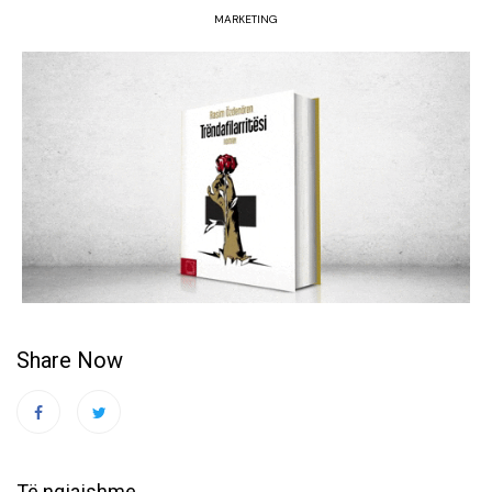
MARKETING
Share Now
Të ngjajshme