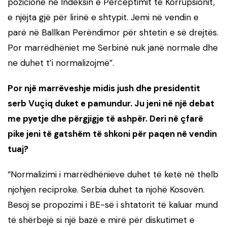
pozicione në Indeksin e Perceptimit të Korrupsionit,
e njëjta gjë për lirinë e shtypit. Jemi në vendin e
parë në Ballkan Perëndimor për shtetin e së drejtës.
Por marrëdhëniet me Serbinë nuk janë normale dhe
ne duhet t’i normalizojmë”.
Por një marrëveshje midis jush dhe presidentit
serb Vuçiq duket e pamundur. Ju jeni në një debat
me pyetje dhe përgjigje të ashpër. Deri në çfarë
pike jeni të gatshëm të shkoni për paqen në vendin
tuaj?
“Normalizimi i marrëdhënieve duhet të ketë në thelb
njohjen reciproke. Serbia duhet ta njohë Kosovën.
Besoj se propozimi i BE-së i shtatorit të kaluar mund
të shërbejë si një bazë e mirë për diskutimet e