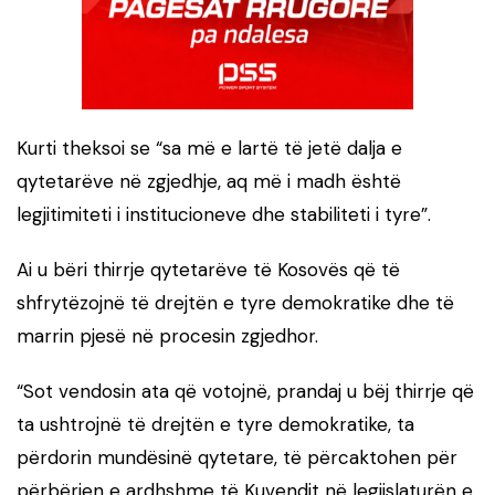
Kurti theksoi se “sa më e lartë të jetë dalja e
qytetarëve në zgjedhje, aq më i madh është
legjitimiteti i institucioneve dhe stabiliteti i tyre”.
Ai u bëri thirrje qytetarëve të Kosovës që të
shfrytëzojnë të drejtën e tyre demokratike dhe të
marrin pjesë në procesin zgjedhor.
“Sot vendosin ata që votojnë, prandaj u bëj thirrje që
ta ushtrojnë të drejtën e tyre demokratike, ta
përdorin mundësinë qytetare, të përcaktohen për
përbërjen e ardhshme të Kuvendit në legjislaturën e