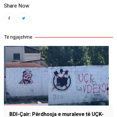
Share Now
Të ngjajshme
BDI-Çair: Përdhosja e muraleve të UÇK-