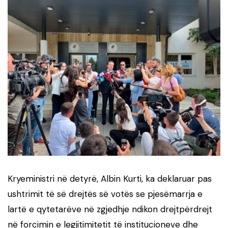
Kryeministri në detyrë, Albin Kurti, ka deklaruar pas
ushtrimit të së drejtës së votës se pjesëmarrja e
lartë e qytetarëve në zgjedhje ndikon drejtpërdrejt
në forcimin e legjitimitetit të institucioneve dhe