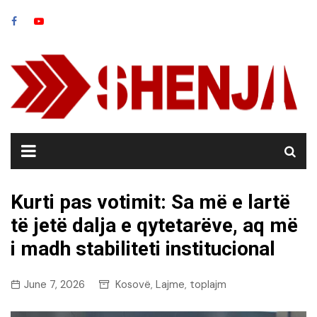
Skip
to
content
Kurti pas votimit: Sa më e lartë
të jetë dalja e qytetarëve, aq më
i madh stabiliteti institucional
June 7, 2026
Kosovë
Lajme
toplajm
,
,