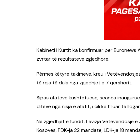
Kabineti i Kurtit ka konfirmuar për Euronews A
zyrtar të rezultateve zgjedhore.
Përmes këtyre takimeve, kreu i Vetëvendosjes
të reja të dala nga zgjedhjet e 7 qershorit.
Sipas afateve kushtetuese, seanca inaugurues
ditëve nga nisja e afatit, i cili ka filluar të llo
Në zgjedhjet e fundit, Lëvizja Vetëvendosje e
Kosovës, PDK-ja 22 mandate, LDK-ja 18 mand