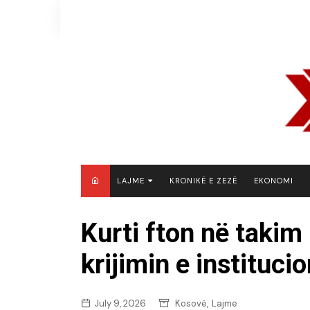
Skip
to
content
LAJME
KRONIKË E ZEZË
EKONOMI
MAQEDONI E VERIUT
Kurti fton në takim 
KOSOVË
krijimin e instituci
SHQIPËRI
RAJON
BOTË
,
July 9, 2026
Kosovë
Lajme