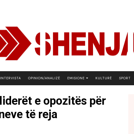
INTERVISTA
OPINION/ANALIZË
EMISIONE
KULTURË
SPORT
ARENA
liderët e opozitës për
BOTA NE FOKUS
oneve të reja
EKONOMIKS
EMISION DEBATIV
FJALA