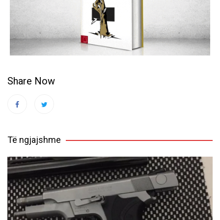
Share Now
Të ngjajshme