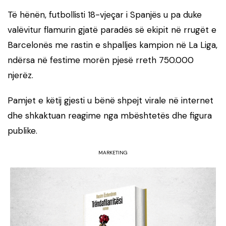
Të hënën, futbollisti 18-vjeçar i Spanjës u pa duke
valëvitur flamurin gjatë paradës së ekipit në rrugët e
Barcelonës me rastin e shpalljes kampion në La Liga,
ndërsa në festime morën pjesë rreth 750.000
njerëz.
Pamjet e këtij gjesti u bënë shpejt virale në internet
dhe shkaktuan reagime nga mbështetës dhe figura
publike.
MARKETING