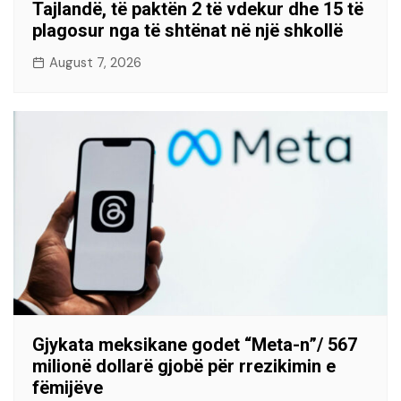
Tajlandë, të paktën 2 të vdekur dhe 15 të
plagosur nga të shtënat në një shkollë
August 7, 2026
Gjykata meksikane godet “Meta-n”/ 567
milionë dollarë gjobë për rrezikimin e
fëmijëve