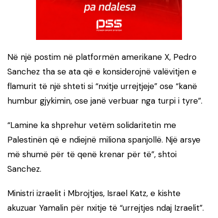
Në një postim në platformën amerikane X, Pedro
Sanchez tha se ata që e konsiderojnë valëvitjen e
flamurit të një shteti si “nxitje urrejtjeje” ose “kanë
humbur gjykimin, ose janë verbuar nga turpi i tyre”.
“Lamine ka shprehur vetëm solidaritetin me
Palestinën që e ndiejnë miliona spanjollë. Një arsye
më shumë për të qenë krenar për të”, shtoi
Sanchez.
Ministri izraelit i Mbrojtjes, Israel Katz, e kishte
akuzuar Yamalin për nxitje të “urrejtjes ndaj Izraelit”.